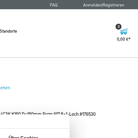
FAQ
Anmelden/Registrieren
0
Standorte
0,00 €
 sehen
 544C3K K150 D=150mm Form 617 8+1-Loch #176530
Körnung
Über Cookies