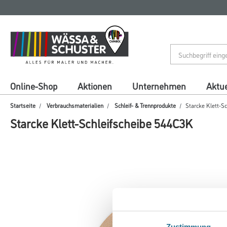
Zum
Zum
Inhalt
Navigationsmenü
springen
springen
Online-Shop
Aktionen
Unternehmen
Aktue
Startseite
Verbrauchsmaterialien
Schleif- & Trennprodukte
Starcke Klett-S
Starcke Klett-Schleifscheibe 544C3K
Zustimmung