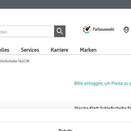
Farbauswahl
lles
Services
Karriere
Marken
chleifscheibe 544C3K
Bitte einloggen, um Preise zu
Starcke Klett-Schleifscheibe
Art-Nr.:
4086-002476
Durchmesser in millimeter
Details