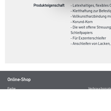
Produkteigenschaft
- Latexhaltiges, flexibles 
- Kletthaftung zur Befest
- Vollkunstharzbindung m
- Korund-Korn
- Die weit offene Streuun
Schleifpapiers
- Für Exzenterschleifer
- Anschleifen von Lacken,
Online-Shop
Farbe
Verbrauchsmate
WDV-Systeme
Trockenbau
Putze- und Spachtelmassen