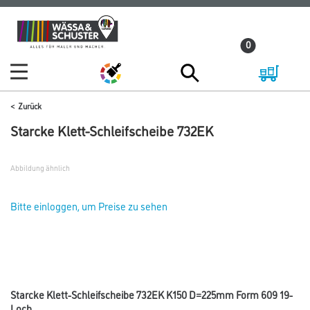
Zum
Zum
Inhalt
Navigationsmenü
0
springen
springen
Zurück
Starcke Klett-Schleifscheibe 732EK
Abbildung ähnlich
Bitte einloggen, um Preise zu sehen
Starcke Klett-Schleifscheibe 732EK K150 D=225mm Form 609 19-
Loch