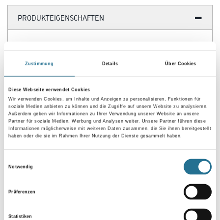
PRODUKTEIGENSCHAFTEN
Produkteigenschaft
- Kräftiges E-Papier
- Kletthaftung zur Befestigung
Zustimmung
Details
Über Cookies
- Vollkunstharzbindung
- Hochwertiges Edelkorund-Korn
- Leicht offene Streuung
Diese Webseite verwendet Cookies
- Passend für Langhalsschleifer der Systeme Festool und Flex
Wir verwenden Cookies, um Inhalte und Anzeigen zu personalisieren, Funktionen für
- Schleifen von Gipskarton und Trockenbauspachtel, Entfernen von
soziale Medien anbieten zu können und die Zugriffe auf unsere Website zu analysieren.
Tapetenresten
Außerdem geben wir Informationen zu Ihrer Verwendung unserer Website an unsere
Partner für soziale Medien, Werbung und Analysen weiter. Unsere Partner führen diese
- Lange Standzeit
Informationen möglicherweise mit weiteren Daten zusammen, die Sie ihnen bereitgestellt
- 2 Lochkreise für die Systeme von Festool und Flex
haben oder die sie im Rahmen Ihrer Nutzung der Dienste gesammelt haben.
Einwilligungsauswahl
Notwendig
ZUSATZINFOS
Präferenzen
GEFAHRENHINWEISE
Statistiken