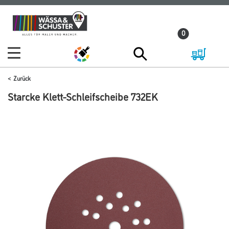
Zum
Zum
Inhalt
Navigationsmenü
0
springen
springen
Zurück
Starcke Klett-Schleifscheibe 732EK