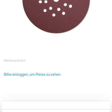
Abbildung ähnlich
Bitte einloggen, um Preise zu sehen
Starcke Klett-Schleifscheibe 732EK K24 D=225mm Form 609 19-
Loch