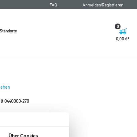
FAQ
Anmelden/Registrieren
0
Standorte
0,00 €
 sehen
 lt 0440000-270
715 und Glutfest 571.
Gebinde
Über Cookies