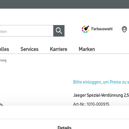
Farbauswahl
lles
Services
Karriere
Marken
nnung
Bitte einloggen, um Preise zu
Jaeger Spezial-Verdünnung 2,5
Art-Nr.:
1010-000915
Zum Verdünnen von Multigrund 
Farbtonbezeichnung
Details