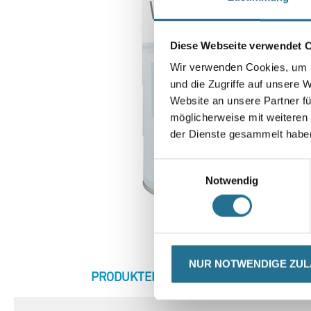
Diese Webseite verwendet 
Wir verwenden Cookies, um I
und die Zugriffe auf unsere 
Website an unsere Partner fü
möglicherweise mit weiteren
der Dienste gesammelt habe
Einwilligungsauswahl
Notwendig
NUR NOTWENDIGE ZU
CURRENT
PRODUKTEIGENSCHAFTEN
ZU
TAB: