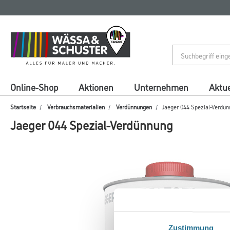
Zum
Zum
Inhalt
Navigationsmenü
springen
springen
Online-Shop
Aktionen
Unternehmen
Aktue
Startseite
Verbrauchsmaterialien
Verdünnungen
Jaeger 044 Spezial-Verdü
Jaeger 044 Spezial-Verdünnung
Zustimmung