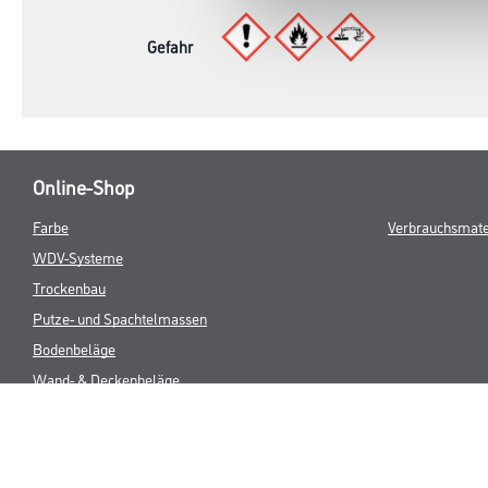
Gefahr
Online-Shop
Farbe
Verbrauchsmate
WDV-Systeme
Trockenbau
Putze- und Spachtelmassen
Bodenbeläge
Wand- & Deckenbeläge
Werkzeug & Maschinen