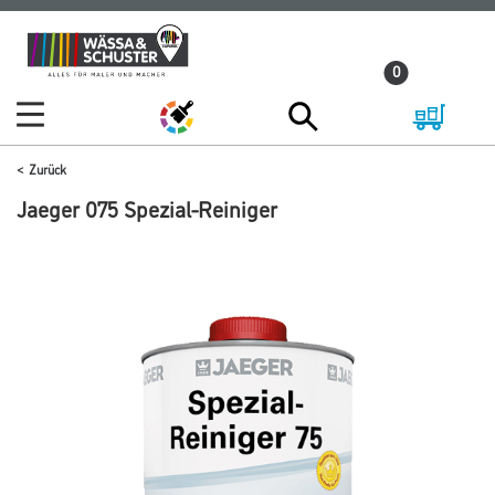
Zum
Zum
Inhalt
Navigationsmenü
0
springen
springen
Zurück
Jaeger 075 Spezial-Reiniger