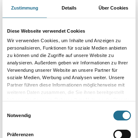
Reinigungs- und Entfettungsmittel von Teilen aller Art. Zur Verdünnung
Zustimmung
Details
Über Cookies
von Nitro-Kombi-Lacken. Eignet sich auch zum Kleben von
Acrylgläsern und vielen Kunststoffen.
Gebinde
Diese Webseite verwendet Cookies
Wir verwenden Cookies, um Inhalte und Anzeigen zu
personalisieren, Funktionen für soziale Medien anbieten
zu können und die Zugriffe auf unsere Website zu
analysieren. Außerdem geben wir Informationen zu Ihrer
Umrechnungsfaktoren
Verwendung unserer Website an unsere Partner für
soziale Medien, Werbung und Analysen weiter. Unsere
Partner führen diese Informationen möglicherweise mit
weiteren Daten zusammen, die Sie ihnen bereitgestellt
haben oder die sie im Rahmen Ihrer Nutzung der Dienste
gesammelt haben.
Einwilligungsauswahl
Notwendig
Präferenzen
PRODUKTEIGENSCHAFTEN