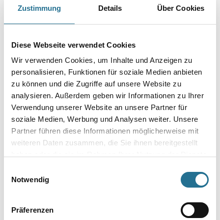
Mittelflüchtiger leichtentzündlicher Universalverdünner mit hoher
Zustimmung
Details
Über Cookies
Lösekraft.
Gebinde
Diese Webseite verwendet Cookies
Wir verwenden Cookies, um Inhalte und Anzeigen zu
personalisieren, Funktionen für soziale Medien anbieten
zu können und die Zugriffe auf unsere Website zu
analysieren. Außerdem geben wir Informationen zu Ihrer
Umrechnungsfaktoren
Verwendung unserer Website an unsere Partner für
soziale Medien, Werbung und Analysen weiter. Unsere
Partner führen diese Informationen möglicherweise mit
weiteren Daten zusammen, die Sie ihnen bereitgestellt
haben oder die sie im Rahmen Ihrer Nutzung der Dienste
gesammelt haben.
Einwilligungsauswahl
Notwendig
PRODUKTEIGENSCHAFTEN
Präferenzen