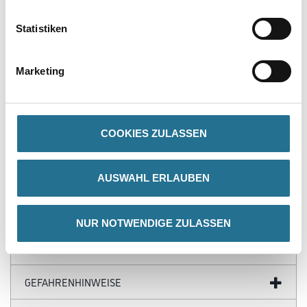
Produkteigenschaft
Statistiken
- Leichtentzündlich
Verarbeitungstemp./Luftfeuchte
Marketing
Material-, Umluft- und Untergrundtemperatur mindestens 5°C.
Nicht bei extrem hoher Luftfeuchtigkeit (Nebelnässe), Regen oder
bei
direkter Sonneneinstrahlung verarbeiten. Vorsicht bei Gefahr von
Nachtfrost.
COOKIES ZULASSEN
Gefahr
AUSWAHL ERLAUBEN
NUR NOTWENDIGE ZULASSEN
ZUSATZINFOS
GEFAHRENHINWEISE