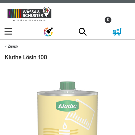
Zum
Zum
Inhalt
Navigationsmenü
0
springen
springen
Zurück
Kluthe Lösin 100