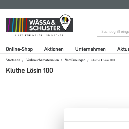
Zum
Zum
Inhalt
Navigationsmenü
springen
springen
Online-Shop
Aktionen
Unternehmen
Aktue
Startseite
Verbrauchsmaterialien
Verdünnungen
Kluthe Lösin 100
Kluthe Lösin 100