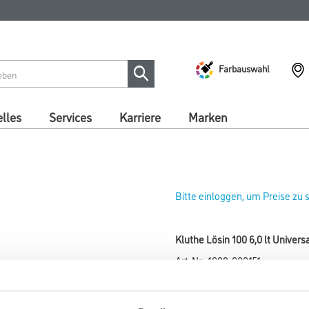
Farbauswahl
lles
Services
Karriere
Marken
Bitte einloggen, um Preise zu
Kluthe Lösin 100 6,0 lt Univer
Art-Nr.:
1008-000151
Mittelflüchtiger leichtentzünd