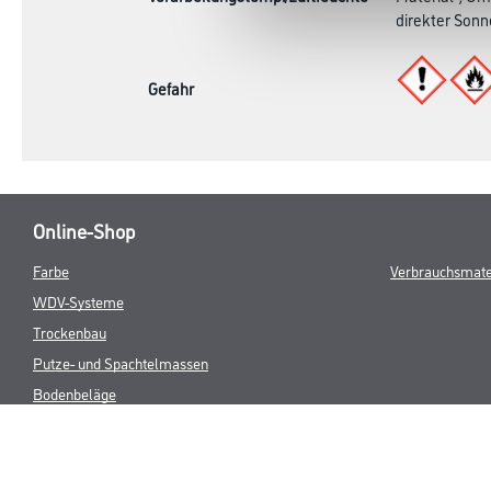
Produkteigenschaft
- Leichtentzü
Verarbeitungstemp./Luftfeuchte
Material-, Um
direkter Sonn
Gefahr
Online-Shop
Farbe
Verbrauchsmate
WDV-Systeme
Trockenbau
Putze- und Spachtelmassen
Bodenbeläge