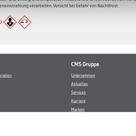
ndlich
luft- und Untergrundtemperatur mindestens 5°C. Nicht bei extrem hoher
eneinstrahlung verarbeiten. Vorsicht bei Gefahr von Nachtfrost.
CMS Gruppe
rialien
Unternehmen
Aktuelles
Services
Karriere
Marken