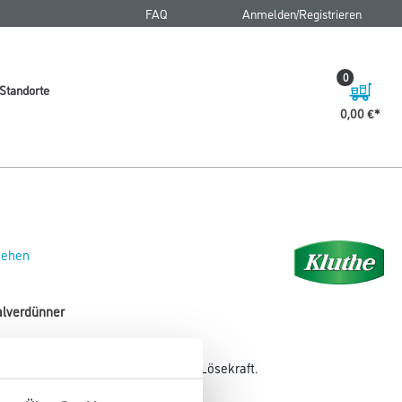
FAQ
Anmelden/Registrieren
0
Standorte
0,00 €
 sehen
salverdünner
licher Universalverdünner mit hoher Lösekraft.