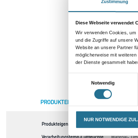
Zustimmung
Diese Webseite verwendet 
Wir verwenden Cookies, um I
und die Zugriffe auf unsere 
Website an unsere Partner fü
möglicherweise mit weiteren
der Dienste gesammelt habe
Einwilligungsauswahl
Notwendig
NUR NOTWENDIGE ZU
CURRENT
PRODUKTEIGENSCHAFTEN
ZU
TAB: