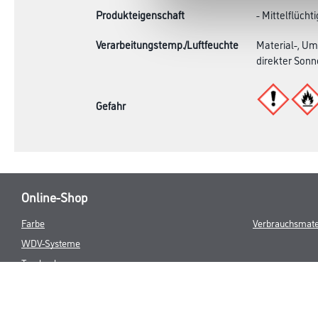
Produkteigenschaft
- Mittelflüchti
Verarbeitungstemp./Luftfeuchte
Material-, Um
direkter Sonn
Gefahr
Online-Shop
Farbe
Verbrauchsmate
WDV-Systeme
Trockenbau
Putze- und Spachtelmassen
Bodenbeläge