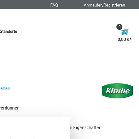
FAQ
Anmelden/Registrieren
0
Standorte
0,00 €
 sehen
hverdünner
er mit hervorragenden fettlösenden Eigenschaften.