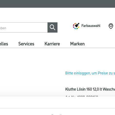
Farbauswahl
lles
Services
Karriere
Marken
Bitte einloggen, um Preise zu
Kluthe Lösin 160 12,0 lt Wasc
Art-Nr.:
1008-000168
Reinigungs- und Waschverdünn