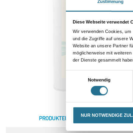
Zustimmung
Diese Webseite verwendet 
Wir verwenden Cookies, um I
und die Zugriffe auf unsere 
Website an unsere Partner fü
möglicherweise mit weiteren
der Dienste gesammelt habe
Einwilligungsauswahl
Notwendig
NUR NOTWENDIGE ZU
CURRENT
PRODUKTEIGENSCHAFTEN
ZU
TAB: