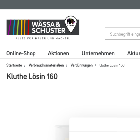
Zum
Zum
Inhalt
Navigationsmenü
springen
springen
Online-Shop
Aktionen
Unternehmen
Aktue
Startseite
Verbrauchsmaterialien
Verdünnungen
Kluthe Lösin 160
Kluthe Lösin 160