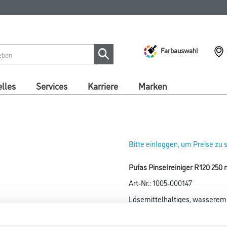
Farbauswahl
lles
Services
Karriere
Marken
Bitte einloggen, um Preise zu
Pufas Pinselreiniger R120 250 
Art-Nr.:
1005-000147
Lösemittelhaltiges, wasseremul
mühelos frische Farben, Lacke
und Teer.