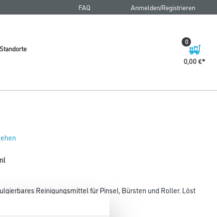
FAQ
Anmelden/Registrieren
0
Standorte
0,00 €
 sehen
ml
gierbares Reinigungsmittel für Pinsel, Bürsten und Roller. Löst
, Öle