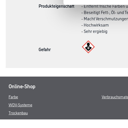
Produkteigenschaft
- Entfernt frische Farben
- Beseitigt Fett-, Öl- und 
- Macht Verschmutzunge
- Hochwirksam
- Sehr ergiebig
Gefahr
Online-Shop
Farbe
Verbrauchsmate
WDV-Systeme
Trockenbau
Putze- und Spachtelmassen