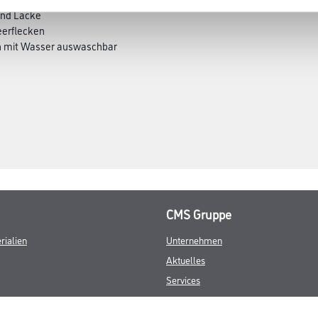
 und Lacke
Teerflecken
n mit Wasser auswaschbar
CMS Gruppe
rialien
Unternehmen
Aktuelles
Services
Karriere