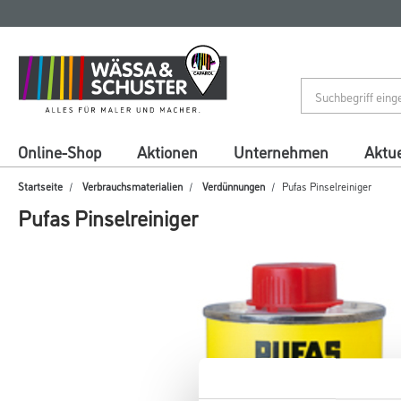
Zum
Zum
Inhalt
Navigationsmenü
springen
springen
Online-Shop
Aktionen
Unternehmen
Aktue
Startseite
Verbrauchsmaterialien
Verdünnungen
Pufas Pinselreiniger
Pufas Pinselreiniger