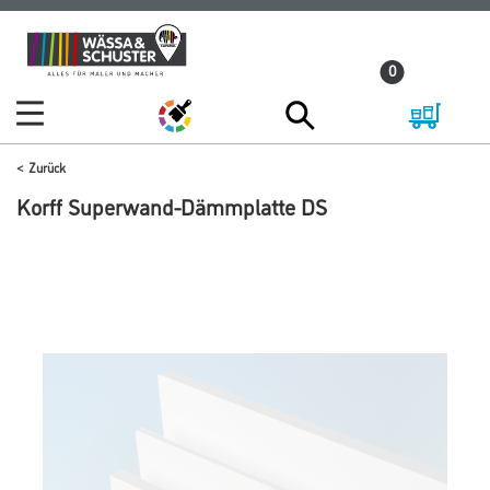
Zum
Zum
Inhalt
Navigationsmenü
0
springen
springen
Zurück
Korff Superwand-Dämmplatte DS