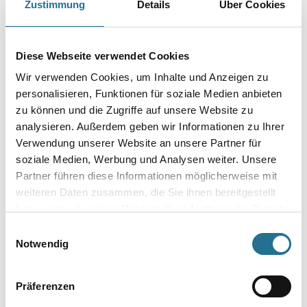
Zustimmung
Details
Über Cookies
Henkel Metylan RS
Henkel Metylan Ovalit S
RenoSpachtel 300 ml
12,0 kg Spezialwandbelags
RenoMur MRS6N
Kleber OV2
Diese Webseite verwendet Cookies
1004-000143
1004-000215
Wir verwenden Cookies, um Inhalte und Anzeigen zu
Bitte einloggen, um Preise zu
Bitte einloggen, um Preise zu
personalisieren, Funktionen für soziale Medien anbieten
sehen
sehen
zu können und die Zugriffe auf unsere Website zu
analysieren. Außerdem geben wir Informationen zu Ihrer
Verwendung unserer Website an unsere Partner für
soziale Medien, Werbung und Analysen weiter. Unsere
Partner führen diese Informationen möglicherweise mit
PRODUKTEIGENSCHAFTEN
weiteren Daten zusammen, die Sie ihnen bereitgestellt
haben oder die sie im Rahmen Ihrer Nutzung der Dienste
Verbrauch
gesammelt haben.
Einwilligungsauswahl
1 Platte
Notwendig
Präferenzen