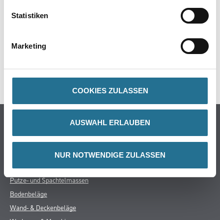
ZUSATZINFOS
Statistiken
GEFAHRENHINWEISE
Marketing
DATENBLÄTTER
SPEZIFIKATIONEN
COOKIES ZULASSEN
Online-Shop
AUSWAHL ERLAUBEN
Farbe
WDV-Systeme
NUR NOTWENDIGE ZULASSEN
Trockenbau
Putze- und Spachtelmassen
Bodenbeläge
Wand- & Deckenbeläge