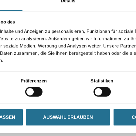
Details
Cookies
nhalte und Anzeigen zu personalisieren, Funktionen für soziale
VIELLEICHT GEFÄLLT IHNEN AUCH...
Website zu analysieren. Außerdem geben wir Informationen zu I
r soziale Medien, Werbung und Analysen weiter. Unsere Partner
 Daten zusammen, die Sie ihnen bereitgestellt haben oder die s
n.
Präferenzen
Statistiken
r
LASSEN
AUSWAHL ERLAUBEN
C
se