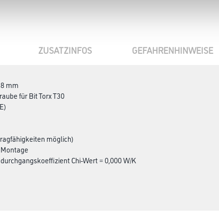
ZUSATZINFOS
GEFAHRENHINWEISE
Ø 8 mm
raube für Bit Torx T30
-E)
tragfähigkeiten möglich)
e Montage
urchgangskoeffizient Chi-Wert = 0,000 W/K