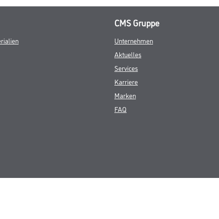
CMS Gruppe
rialien
Unternehmen
Aktuelles
Services
Karriere
Marken
FAQ
© Copyright CMS Dienstleistungs-Gesellschaft
GEWERBLICHE KUNDEN. ALLE ANGEGEBENEN PREISE SIND ZZGL. GESETZL
**Punktestand wird innerhalb mehrerer Wochen aktualisiert.