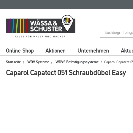
Zum
Zum
Inhalt
Navigationsmenü
springen
springen
Online-Shop
Aktionen
Unternehmen
Aktue
Startseite
WDV-Systeme
WDVS Befestigungssysteme
Caparol Capatect 0
Caparol Capatect 051 Schraubdübel Easy