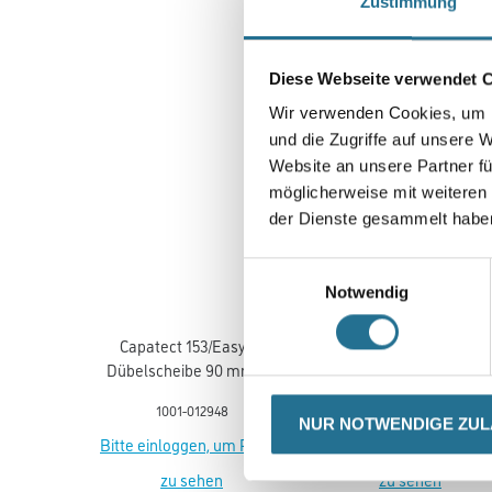
Zustimmung
Diese Webseite verwendet 
Wir verwenden Cookies, um I
und die Zugriffe auf unsere 
Website an unsere Partner fü
möglicherweise mit weiteren
der Dienste gesammelt habe
Einwilligungsauswahl
Notwendig
Capatect 153/Easy90
Capatect 153/Easy140
Dübelscheibe 90 mm für
Dübelscheibe 140 mm fü
Dübel 051, Karton = 100
Dübel 051, Karton = 100
1001-012948
1001-012949
Stück
Stück
NUR NOTWENDIGE ZU
Bitte einloggen, um Preise
Bitte einloggen, um Prei
zu sehen
zu sehen