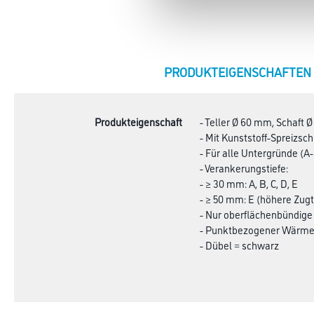
CURRENT
PRODUKTEIGENSCHAFTEN
TAB:
Produkteigenschaft
- Teller Ø 60 mm, Schaft 
- Mit Kunststoff-Spreizsch
- Für alle Untergründe (A
- Verankerungstiefe:
- ≥ 30 mm: A, B, C, D, E
- ≥ 50 mm: E (höhere Zug
- Nur oberflächenbündig
- Punktbezogener Wärmed
- Dübel = schwarz