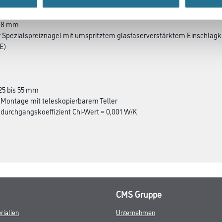
Ø 8 mm
er Spezialspreiznagel mit umspritztem glasfaserverstärktem Einschlagk
-E)
 25 bis 55 mm
 Montage mit teleskopierbarem Teller
urchgangskoeffizient Chi-Wert = 0,001 W/K
CMS Gruppe
rialien
Unternehmen