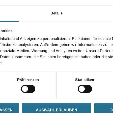
Bauaufsichtlich zugelassener 
oberflächenbündigen Befestig
Details
Fassadensystemen.
Länge in centimeter
Cookies
nhalte und Anzeigen zu personalisieren, Funktionen für soziale
Website zu analysieren. Außerdem geben wir Informationen zu I
r soziale Medien, Werbung und Analysen weiter. Unsere Partner
Umrechnungsfaktoren
 Daten zusammen, die Sie ihnen bereitgestellt haben oder die s
n.
Präferenzen
Statistiken
SATZINFOS
GEFAHRENHINWEISE
DAT
LASSEN
AUSWAHL ERLAUBEN
C