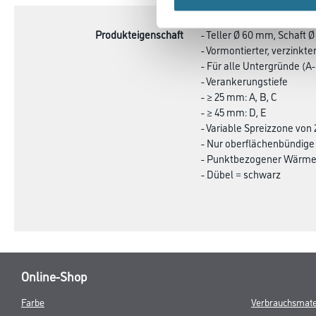
TAB:
Produkteigenschaft
- Teller Ø 60 mm, Schaft 
- Vormontierter, verzinkt
- Für alle Untergründe (A
- Verankerungstiefe
- ≥ 25 mm: A, B, C
- ≥ 45 mm: D, E
- Variable Spreizzone von
- Nur oberflächenbündige
- Punktbezogener Wärmed
- Dübel = schwarz
Online-Shop
Farbe
Verbrauchsmate