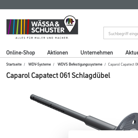
Zum
Zum
Inhalt
Navigationsmenü
springen
springen
Online-Shop
Aktionen
Unternehmen
Aktue
Startseite
WDV-Systeme
WDVS Befestigungssysteme
Caparol Capatect 0
Caparol Capatect 061 Schlagdübel