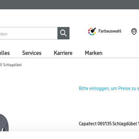
Farbauswahl
lles
Services
Karriere
Marken
61 Schlagdübel
Bitte einloggen, um Preise zu
Capatect 061/135 Schlagdübel 
Art-Nr.:
1001-011587