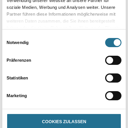
Verwendung unserer Website an unsere Partner für
soziale Medien, Werbung und Analysen weiter. Unsere
Partner führen diese Informationen möglicherweise mit
weiteren Daten zusammen, die Sie ihnen bereitgestellt
Umrechnungsfaktoren
haben oder die sie im Rahmen Ihrer Nutzung der Dienste
gesammelt haben.
Einwilligungsauswahl
Notwendig
Zur Farbauswahl für Ihren Wunschfarbton
Präferenzen
Statistiken
Marketing
COOKIES ZULASSEN
PRODUKTEIGENSCHAFTEN