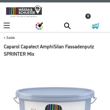
Zum
Zum
Inhalt
Navigationsmenü
0
springen
springen
Zurück
Caparol Capatect AmphiSilan Fassadenputz
SPRINTER Mix