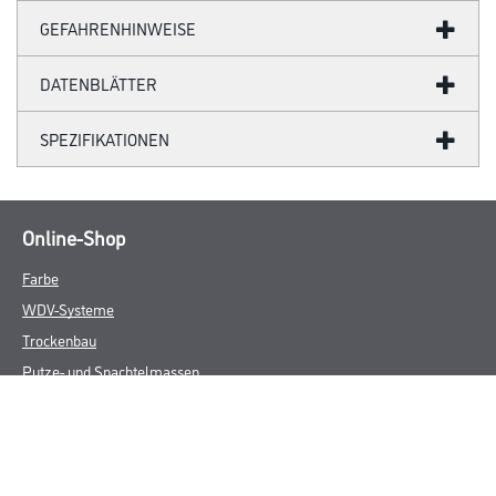
GEFAHRENHINWEISE
DATENBLÄTTER
SPEZIFIKATIONEN
Online-Shop
Farbe
WDV-Systeme
Trockenbau
Putze- und Spachtelmassen
Bodenbeläge
Wand- & Deckenbeläge
Werkzeug & Maschinen
Verbrauchsmaterialien