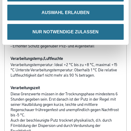
AUSWAHL ERLAUBEN
Produkteigenschaft
- Beschleunigte Hautbildung
- Verarbeitbar bis ca.1° C
- Wasserabweisend
NUR NOTWENDIGE ZULASSEN
- Wasserverdünnbar
- Hoch wasserdampfdurchlässig
- Erhöhter Schutz gegenüber Pilz- und Algenbefall
Verarbeitungstemp./Luftfeuchte
Verarbeitungstemperatur: Ideal +2 °C bis zu +8 °C, maximal +15
°C Unterste Verarbeitungstemperatur: Oberhalb 1 °C Die relative
Luftfeuchtigkeit darf nicht mehr als 90 % betragen.
Verarbeitungszeit
Diese Grenzwerte müssen in der Trocknungsphase mindestens 6
Stunden gegeben sein. Erst danach ist der Putz in der Regel mit
seiner Hautbildung gegen kurze, leichte und mittlere
Regenschauer frühregenfest und unempfindlich gegen Nachtfrost
bis -5 °C.
Auch der beschleunigte Putz trocknet physikalisch, d.h. durch
Filmbildung der Dispersion und durch Verdunstung der
Feuchtigkeit.