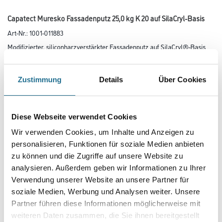
Capatect Muresko Fassadenputz 25,0 kg K 20 auf SilaCryl-Basis
Art-Nr.:
1001-011883
Modifizierter, siliconharzverstärkter Fassadenputz auf SilaCryl®-Basis
nach DIN EN 15824.
Farbtonbezeichnung
Zustimmung
Details
Über Cookies
Körnung
Diese Webseite verwendet Cookies
Wir verwenden Cookies, um Inhalte und Anzeigen zu
personalisieren, Funktionen für soziale Medien anbieten
Gebinde
zu können und die Zugriffe auf unsere Website zu
analysieren. Außerdem geben wir Informationen zu Ihrer
Verwendung unserer Website an unsere Partner für
soziale Medien, Werbung und Analysen weiter. Unsere
Partner führen diese Informationen möglicherweise mit
weiteren Daten zusammen, die Sie ihnen bereitgestellt
Umrechnungsfaktoren