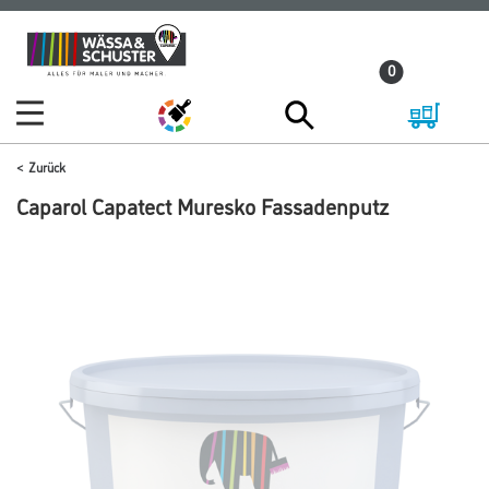
Zum
Zum
Inhalt
Navigationsmenü
0
springen
springen
Zurück
Caparol Capatect Muresko Fassadenputz