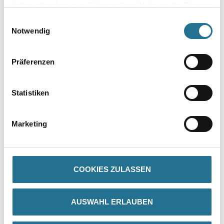
haben oder die sie im Rahmen Ihrer Nutzung der Dienste
gesammelt haben.
Einwilligungsauswahl
Zur Farbauswahl für Ihren Wunschfarbton
Notwendig
Präferenzen
Statistiken
Marketing
PRODUKTEIGENSCHAFTEN
Produkteigenschaft
COOKIES ZULASSEN
- Hoch wasserdampfdurchlässig
- Farbtonvielfalt durch SilaCryl® Technologie
- Gute Farbtonbeständigkeit
- Erhöhter Schutz gegenüber Pilz- und Algenbefall
AUSWAHL ERLAUBEN
- Wasserverdünnbar
- Geschmeidige Verarbeitung