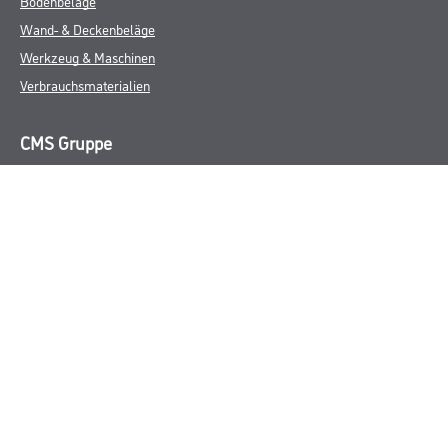
Bodenbeläge
Wand- & Deckenbeläge
Werkzeug & Maschinen
Verbrauchsmaterialien
CMS Gruppe
Unternehmen
Aktuelles
Services
Karriere
Marken
FAQ
Rechtliches
AGB
Nutzungsbedingungen