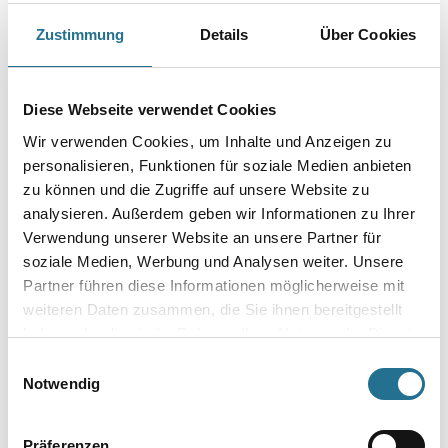
Farbtonbezeichnung
Zustimmung
Details
Über Cookies
Gebinde
Diese Webseite verwendet Cookies
Wir verwenden Cookies, um Inhalte und Anzeigen zu
personalisieren, Funktionen für soziale Medien anbieten
zu können und die Zugriffe auf unsere Website zu
analysieren. Außerdem geben wir Informationen zu Ihrer
Umrechnungsfaktoren
Verwendung unserer Website an unsere Partner für
soziale Medien, Werbung und Analysen weiter. Unsere
Partner führen diese Informationen möglicherweise mit
weiteren Daten zusammen, die Sie ihnen bereitgestellt
haben oder die sie im Rahmen Ihrer Nutzung der Dienste
gesammelt haben.
Einwilligungsauswahl
Notwendig
Präferenzen