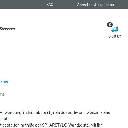
FAQ
Anmelden/Registrieren
0
Standorte
0,00 €
 sehen
 mt
nwendung im Innenbereich, rein dekorativ und weisen keine
auf.
t gestalten mithilfe der SP1 ARSTYL® Wandleiste. Mit ihr