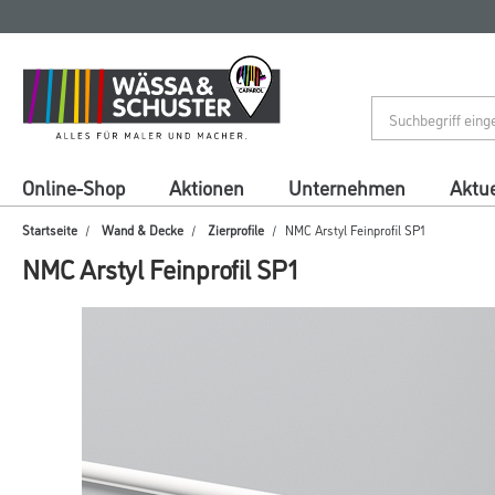
Zum
Zum
Inhalt
Navigationsmenü
springen
springen
Online-Shop
Aktionen
Unternehmen
Aktue
Startseite
Wand & Decke
Zierprofile
NMC Arstyl Feinprofil SP1
NMC Arstyl Feinprofil SP1