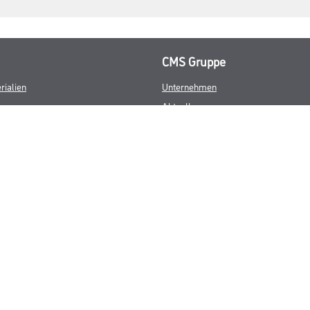
CMS Gruppe
rialien
Unternehmen
Aktuelles
Services
Karriere
Marken
FAQ
© Copyright CMS Dienstleistungs-Gesellschaft