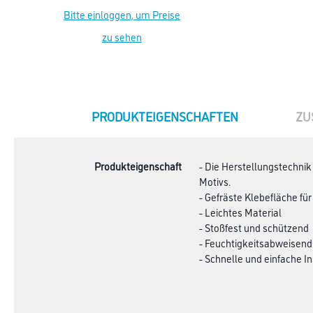
Bitte einloggen, um Preise
zu sehen
CURRENT
PRODUKTEIGENSCHAFTEN
ZU
TAB:
Produkteigenschaft
- Die Herstellungstechnik
Motivs.
- Gefräste Klebefläche fü
- Leichtes Material
- Stoßfest und schützend
- Feuchtigkeitsabweisend
- Schnelle und einfache In