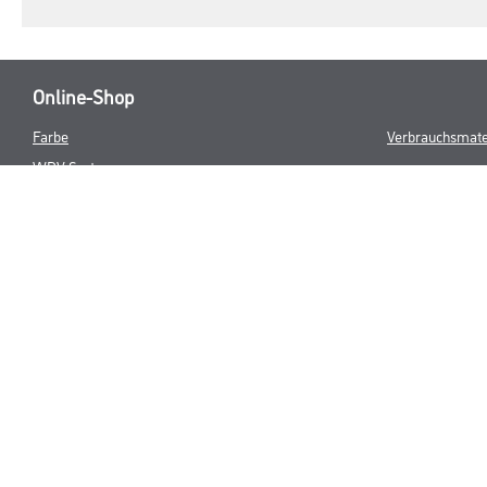
Online-Shop
Farbe
Verbrauchsmate
WDV-Systeme
Trockenbau
Putze- und Spachtelmassen
Bodenbeläge
Wand- & Deckenbeläge
Werkzeug & Maschinen