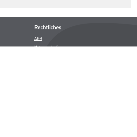
Rechtliches
AGB
Nutzungsbedingungen
Logistik- und Servicepreisliste
Impressum
Datenschutz
Integrität
Kontakt
Follow Us