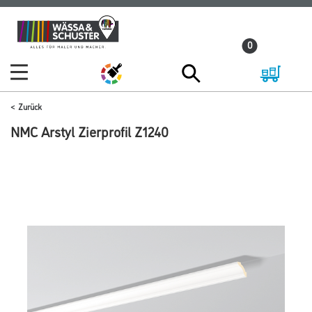
Zum
Zum
Inhalt
Navigationsmenü
0
springen
springen
Zurück
NMC Arstyl Zierprofil Z1240