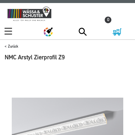
Zum
Zum
Inhalt
Navigationsmenü
0
springen
springen
Zurück
NMC Arstyl Zierprofil Z9