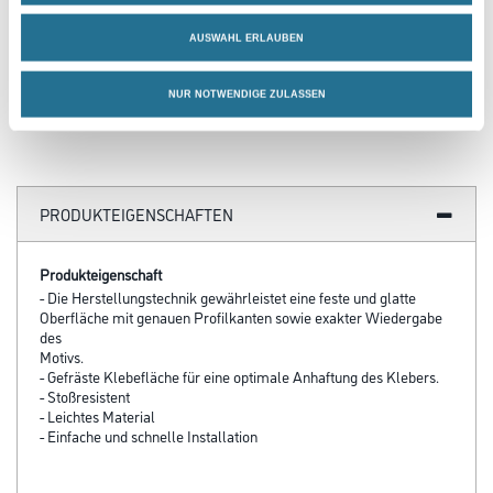
Kleber/Spachtelmasse
u.Verfugungsmater.
AUSWAHL ERLAUBEN
3002-000812
Bitte einloggen, um Preise zu
NUR NOTWENDIGE ZULASSEN
sehen
PRODUKTEIGENSCHAFTEN
Produkteigenschaft
- Die Herstellungstechnik gewährleistet eine feste und glatte
Oberfläche mit genauen Profilkanten sowie exakter Wiedergabe
des
Motivs.
- Gefräste Klebefläche für eine optimale Anhaftung des Klebers.
- Stoßresistent
- Leichtes Material
- Einfache und schnelle Installation