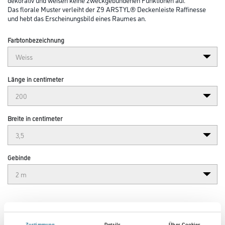
Das florale Muster verleiht der Z9 ARSTYL® Deckenleiste Raffinesse
und hebt das Erscheinungsbild eines Raumes an.
Farbtonbezeichnung
Länge in centimeter
Breite in centimeter
Gebinde
Umrechnungsfaktoren
Zustimmung
Details
Über Cookies