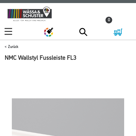
Zum
Zum
Inhalt
Navigationsmenü
0
springen
springen
Zurück
NMC Wallstyl Fussleiste FL3