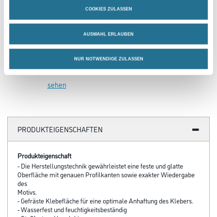
COOKIES ZULASSEN
NMC Adefix Kleber 310ml
Kleber/Spachtelmasse
AUSWAHL ERLAUBEN
u.Verfugungsmater.
3002-000812
NUR NOTWENDIGE ZULASSEN
Bitte einloggen, um Preise zu
sehen
PRODUKTEIGENSCHAFTEN
Produkteigenschaft
- Die Herstellungstechnik gewährleistet eine feste und glatte
Oberfläche mit genauen Profilkanten sowie exakter Wiedergabe
des
Motivs.
- Gefräste Klebefläche für eine optimale Anhaftung des Klebers.
- Wasserfest und feuchtigkeitsbeständig