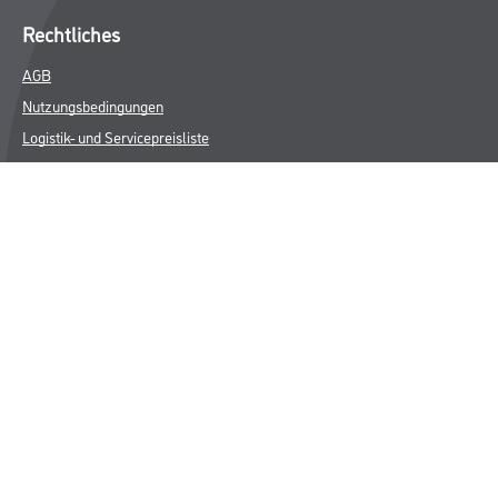
Rechtliches
AGB
Nutzungsbedingungen
Logistik- und Servicepreisliste
Impressum
Datenschutz
Integrität
Kontakt
Follow Us
© Copyright CMS Dienstleistungs-Gesellschaft
* NUR FÜR GEWERBLICHE KUNDEN. ALLE ANGEGEBENEN PREISE
SIND ZZGL. GESETZLICHER MWST.
**Punktestand wird innerhalb mehrerer Wochen aktualisiert.