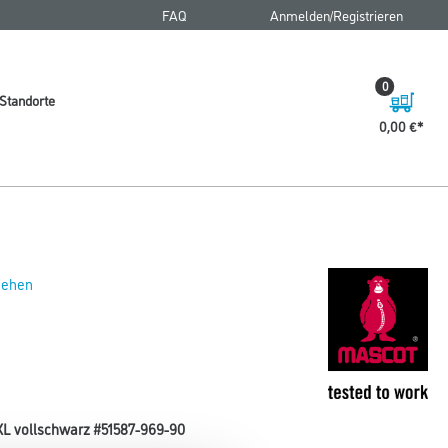
FAQ
Anmelden/Registrieren
0
Standorte
0,00 €
 sehen
XL vollschwarz #51587-969-90