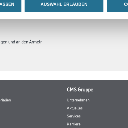
LASSEN
AUSWAHL ERLAUBEN
C
SATZINFOS
GEFAHRENHINWEISE
DAT
agen und an den Ärmeln
CMS Gruppe
rialien
Unternehmen
Aktuelles
Services
Karriere