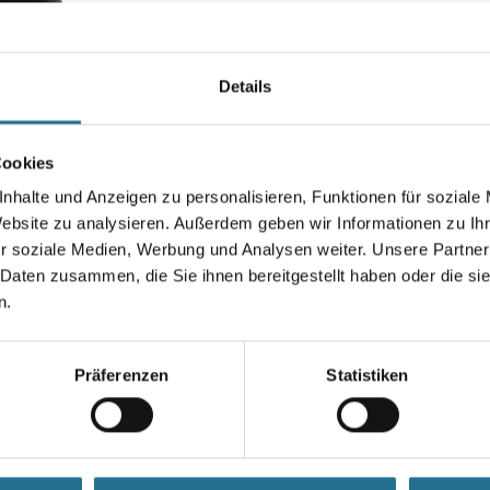
Art-Nr.:
4315-002967
Moderne, körpernahe Passform
weichem, gepolstertem Materi
Details
verdeckt, so dass diese nicht
Ärmeln.
Cookies
Größe
nhalte und Anzeigen zu personalisieren, Funktionen für soziale
Website zu analysieren. Außerdem geben wir Informationen zu I
r soziale Medien, Werbung und Analysen weiter. Unsere Partner
 Daten zusammen, die Sie ihnen bereitgestellt haben oder die s
Umrechnungsfaktoren
n.
Präferenzen
Statistiken