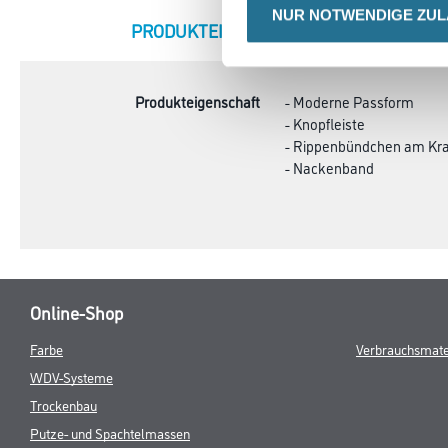
NUR NOTWENDIGE ZU
CURRENT
PRODUKTEIGENSCHAFTEN
ZU
TAB:
Produkteigenschaft
- Moderne Passform
- Knopfleiste
- Rippenbündchen am Kr
- Nackenband
Online-Shop
Farbe
Verbrauchsmate
WDV-Systeme
Trockenbau
Putze- und Spachtelmassen