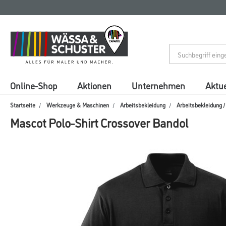
Zum
Zum
Inhalt
Navigationsmenü
springen
springen
Online-Shop
Aktionen
Unternehmen
Aktue
Startseite
Werkzeuge & Maschinen
Arbeitsbekleidung
Arbeitsbekleidung 
Mascot Polo-Shirt Crossover Bandol