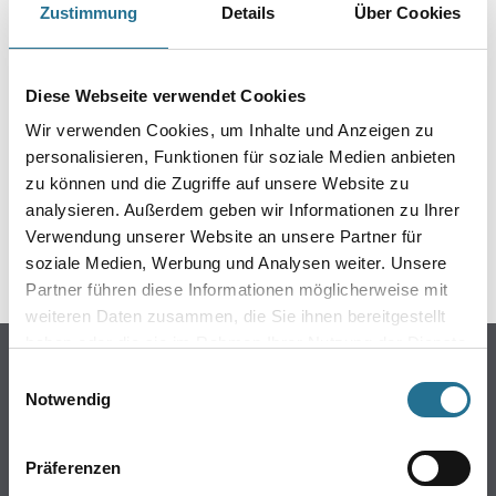
3M Atemschutzmaske A2P3 blau #6502QLKIT-1
Zustimmung
Details
Über Cookies
Art-Nr.:
4014-001261
Farbtonbezeichnung
Diese Webseite verwendet Cookies
Wir verwenden Cookies, um Inhalte und Anzeigen zu
personalisieren, Funktionen für soziale Medien anbieten
zu können und die Zugriffe auf unsere Website zu
Umrechnungsfaktoren
analysieren. Außerdem geben wir Informationen zu Ihrer
Verwendung unserer Website an unsere Partner für
soziale Medien, Werbung und Analysen weiter. Unsere
Partner führen diese Informationen möglicherweise mit
weiteren Daten zusammen, die Sie ihnen bereitgestellt
haben oder die sie im Rahmen Ihrer Nutzung der Dienste
gesammelt haben.
Einwilligungsauswahl
Notwendig
PRODUKTEIGENSCHAFTEN
Präferenzen