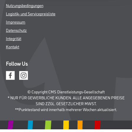
Bodenbeläge
Wand- & Deckenbeläge
Werkzeug & Maschinen
Verbrauchsmaterialien
CMS Gruppe
Unternehmen
Aktuelles
Services
Karriere
Marken
FAQ
Rechtliches
AGB