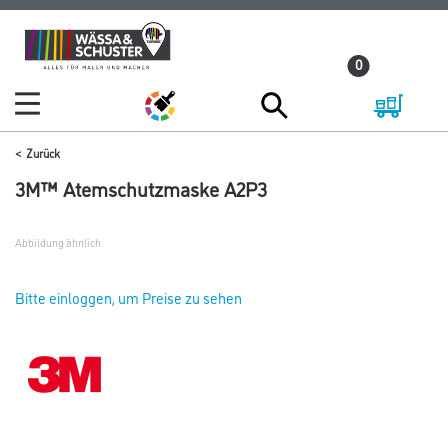
Zum
Zum
Inhalt
Navigationsmenü
0
springen
springen
Zurück
3M™ Atemschutzmaske A2P3