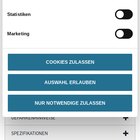
PRODUKTEIGENSCHAFTEN
Statistiken
Produkteigenschaft
Marketing
- Nylon als Trägermaterial
- Siliciumcarbid-Korn
- Für Einscheibenschleifmaschine
- Fußbodenbearbeitung
- Extrem reißfest
COOKIES ZULASSEN
- Geringe Staubentwicklung
- Gute Standzeit
AUSWAHL ERLAUBEN
ZUSATZINFOS
NUR NOTWENDIGE ZULASSEN
GEFAHRENHINWEISE
SPEZIFIKATIONEN