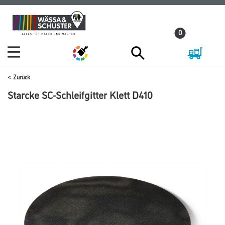
Zum
Zum
Inhalt
Navigationsmenü
0
springen
springen
Zurück
Starcke SC-Schleifgitter Klett D410