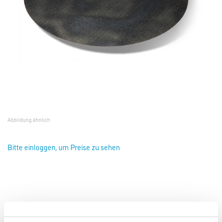
Abbildung ähnlich
Bitte einloggen, um Preise zu sehen
Starcke SC-Schleifgitter Klett D410 K60 D=400mm Gitterleinensch.
#294895