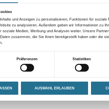
Cookies
Umrechnungsfaktoren
nhalte und Anzeigen zu personalisieren, Funktionen für soziale
Website zu analysieren. Außerdem geben wir Informationen zu I
r soziale Medien, Werbung und Analysen weiter. Unsere Partner
 Daten zusammen, die Sie ihnen bereitgestellt haben oder die s
n.
Präferenzen
Statistiken
ZUSATZINFOS
GEFAHRENHINWEISE
 mm Stärke
LASSEN
AUSWAHL ERLAUBEN
C
lsüblichen Universalmessern