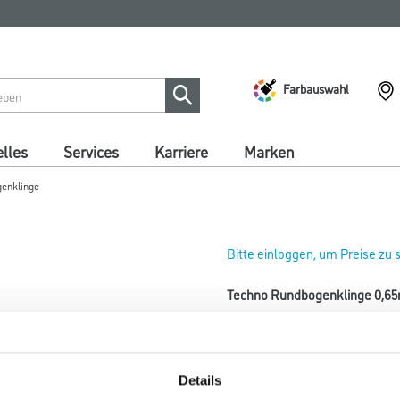
Farbauswahl
lles
Services
Karriere
Marken
enklinge
Bitte einloggen, um Preise zu
Techno Rundbogenklinge 0,65m
Art-Nr.:
4043-002083
Stärke in millimeter
Details