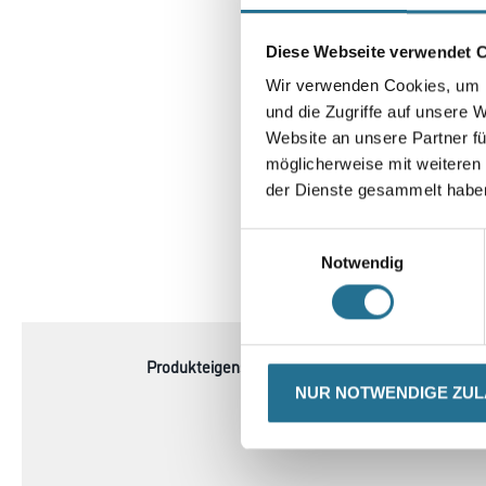
Diese Webseite verwendet 
Wir verwenden Cookies, um I
und die Zugriffe auf unsere 
Website an unsere Partner fü
möglicherweise mit weiteren
der Dienste gesammelt habe
Einwilligungsauswahl
Notwendig
CURRENT
PRODUKTEIGENSCHAFTEN
TAB:
Produkteigenschaft
- Eisengehärtet mit 0,65
- 10 Stück im Spender
NUR NOTWENDIGE ZU
- Passend zu allen hande