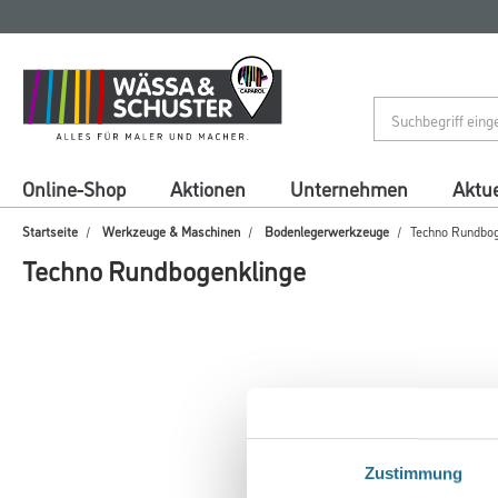
Zum
Zum
Inhalt
Navigationsmenü
springen
springen
Online-Shop
Aktionen
Unternehmen
Aktue
Startseite
Werkzeuge & Maschinen
Bodenlegerwerkzeuge
Techno Rundbog
Techno Rundbogenklinge
Zustimmung