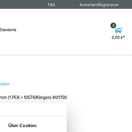
FAQ
Anmelden/Registrieren
0
Standorte
0,00 €
 sehen
m (1 PCK = 10STK/Klingen) #411700
Über Cookies