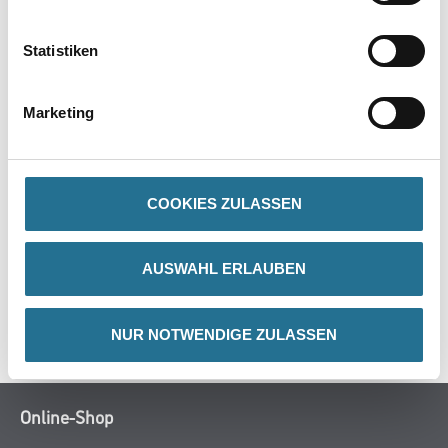
PRODUKTEIGENSCHAFTEN
Statistiken
Produkteigenschaft
Marketing
- Auf SB-Karte
COOKIES ZULASSEN
ZUSATZINFOS
AUSWAHL ERLAUBEN
GEFAHRENHINWEISE
SPEZIFIKATIONEN
NUR NOTWENDIGE ZULASSEN
Online-Shop