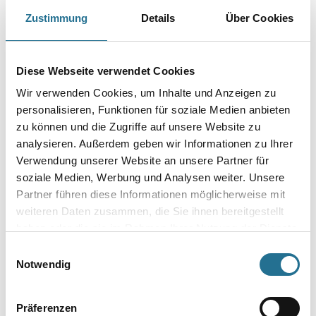
WD Bohrsäge 270mm, D=5mm mit Kunststoffgriff
Zustimmung
Details
Über Cookies
Art-Nr.:
4086-003586
Länge in Millimeter
Diese Webseite verwendet Cookies
Wir verwenden Cookies, um Inhalte und Anzeigen zu
Durchmesser in millimeter
personalisieren, Funktionen für soziale Medien anbieten
zu können und die Zugriffe auf unsere Website zu
analysieren. Außerdem geben wir Informationen zu Ihrer
Verwendung unserer Website an unsere Partner für
soziale Medien, Werbung und Analysen weiter. Unsere
Umrechnungsfaktoren
Partner führen diese Informationen möglicherweise mit
weiteren Daten zusammen, die Sie ihnen bereitgestellt
haben oder die sie im Rahmen Ihrer Nutzung der Dienste
gesammelt haben.
Einwilligungsauswahl
Notwendig
Präferenzen