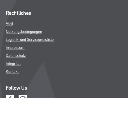
Rechtliches
AGB
Nutzungsbedingungen
Logistik- und Servicepreisliste
Impressum
Datenschutz
Integrität
Kontakt
Follow Us
© Copyright CMS Dienstleistungs-Gesellschaft
* NUR FÜR GEWERBLICHE KUNDEN. ALLE ANGEGEBENEN PREISE
SIND ZZGL. GESETZLICHER MWST.