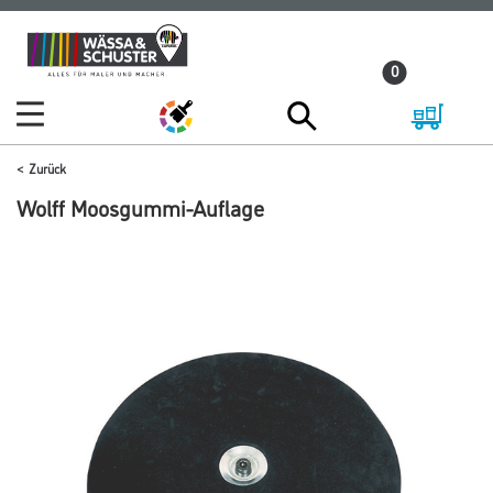
Zum
Zum
Inhalt
Navigationsmenü
0
springen
springen
Zurück
Wolff Moosgummi-Auflage