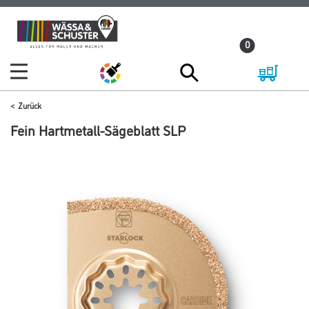
Zum
Zum
Inhalt
Navigationsmenü
0
springen
springen
Zurück
Fein Hartmetall-Sägeblatt SLP