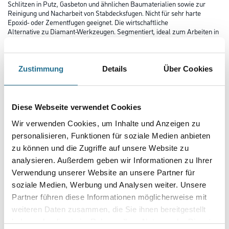
Schlitzen in Putz, Gasbeton und ähnlichen Baumaterialien sowie zur
Reinigung und Nacharbeit von Stabdecksfugen. Nicht für sehr harte
Epoxid- oder Zementfugen geeignet. Die wirtschaftliche
Alternative zu Diamant-Werkzeugen. Segmentiert, ideal zum Arbeiten in
Ecken und an Kanten ohne Überschnitt. Schnittbreite ca.
2,2 mm.
Zustimmung
Details
Über Cookies
Länge in Millimeter
Diese Webseite verwendet Cookies
Breite in millimeter
Wir verwenden Cookies, um Inhalte und Anzeigen zu
personalisieren, Funktionen für soziale Medien anbieten
zu können und die Zugriffe auf unsere Website zu
Höhe in millimeter
analysieren. Außerdem geben wir Informationen zu Ihrer
Verwendung unserer Website an unsere Partner für
soziale Medien, Werbung und Analysen weiter. Unsere
Durchmesser in millimeter
Partner führen diese Informationen möglicherweise mit
weiteren Daten zusammen, die Sie ihnen bereitgestellt
haben oder die sie im Rahmen Ihrer Nutzung der Dienste