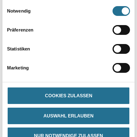
gesammelt haben.
Einwilligungsauswahl
Notwendig
Umrechnungsfaktoren
Präferenzen
Statistiken
Marketing
PRODUKTEIGENSCHAFTEN
COOKIES ZULASSEN
Produkteigenschaft
- Aufnahme SL
AUSWAHL ERLAUBEN
NUR NOTWENDIGE ZULASSEN
ZUSATZINFOS