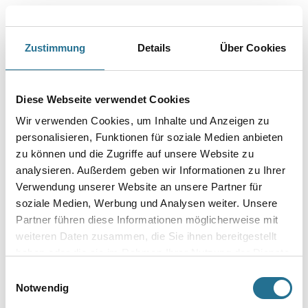
Bohrer mit 2 Vollhartmetall Schneiden, Armierungsfasen und
Zentrierspitze für einfaches, punktgenaues Arbeiten. Schnelles
Abfördern des Bohrgutes durch asymmetrische, großvolumige Doppel-
Förderspirale. Kernverstärkung für maximale Energieübertragung
Zustimmung
Details
Über Cookies
vom Bohrhammer zur Bohrerspitze. Dämpft Schwingungen, bringt mehr
Schlagenergie auf die Bohrschneide. Ideal geeignet zum Bohren
in Beton, Mauerwerk und Naturstein.
Diese Webseite verwendet Cookies
Länge in Millimeter
Wir verwenden Cookies, um Inhalte und Anzeigen zu
personalisieren, Funktionen für soziale Medien anbieten
zu können und die Zugriffe auf unsere Website zu
Durchmesser in millimeter
analysieren. Außerdem geben wir Informationen zu Ihrer
Verwendung unserer Website an unsere Partner für
soziale Medien, Werbung und Analysen weiter. Unsere
Partner führen diese Informationen möglicherweise mit
weiteren Daten zusammen, die Sie ihnen bereitgestellt
Umrechnungsfaktoren
haben oder die sie im Rahmen Ihrer Nutzung der Dienste
gesammelt haben.
Einwilligungsauswahl
Notwendig