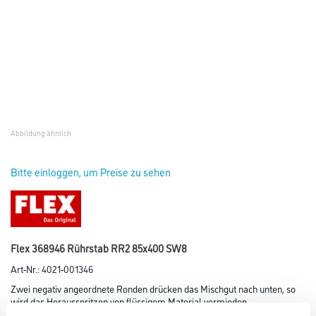
Abbildung ähnlich
Bitte einloggen, um Preise zu sehen
Flex 368946 Rührstab RR2 85x400 SW8
Art-Nr.:
4021-001346
Zwei negativ angeordnete Ronden drücken das Mischgut nach unten, so
wird das Herausspritzen von flüssigem Material vermieden.
Ideal für flüssiges bis zähes Material wie Farben, Dispersionen, Lacke,