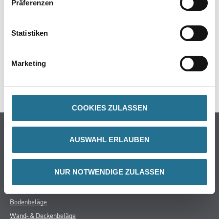
Präferenzen
PRODUKTEIGENSCHAFTEN
Statistiken
ZUSATZINFOS
GEFAHRENHINWEISE
Marketing
SPEZIFIKATIONEN
COOKIES ZULASSEN
Online-Shop
AUSWAHL ERLAUBEN
Farbe
WDV-Systeme
NUR NOTWENDIGE ZULASSEN
Trockenbau
Putze- und Spachtelmassen
Bodenbeläge
Wand- & Deckenbeläge