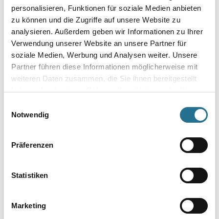
personalisieren, Funktionen für soziale Medien anbieten
Umrechnungsfaktoren
zu können und die Zugriffe auf unsere Website zu
analysieren. Außerdem geben wir Informationen zu Ihrer
Verwendung unserer Website an unsere Partner für
soziale Medien, Werbung und Analysen weiter. Unsere
Partner führen diese Informationen möglicherweise mit
weiteren Daten zusammen, die Sie ihnen bereitgestellt
haben oder die sie im Rahmen Ihrer Nutzung der Dienste
gesammelt haben.
Einwilligungsauswahl
Notwendig
PRODUKTEIGENSCHAFTEN
Präferenzen
Statistiken
ZUSATZINFOS
GEFAHRENHINWEISE
Marketing