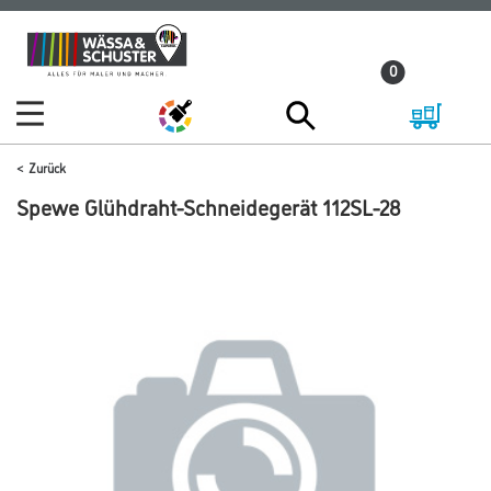
Zum
Zum
Inhalt
Navigationsmenü
0
springen
springen
Zurück
Spewe Glühdraht-Schneidegerät 112SL-28