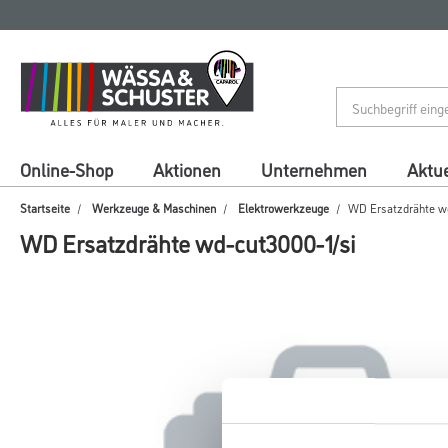
Zum
Zum
Inhalt
Navigationsmenü
springen
springen
Online-Shop
Aktionen
Unternehmen
Aktue
Startseite
Werkzeuge & Maschinen
Elektrowerkzeuge
WD Ersatzdrähte wd
WD Ersatzdrähte wd-cut3000-1/si