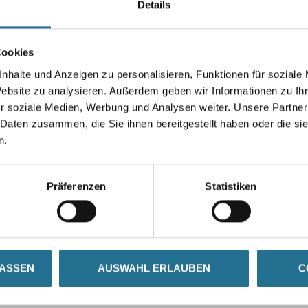
Details
Stärke in millimeter
Cookies
nhalte und Anzeigen zu personalisieren, Funktionen für soziale
Umrechnungsfaktoren
Website zu analysieren. Außerdem geben wir Informationen zu I
r soziale Medien, Werbung und Analysen weiter. Unsere Partner
 Daten zusammen, die Sie ihnen bereitgestellt haben oder die s
n.
Präferenzen
Statistiken
LASSEN
AUSWAHL ERLAUBEN
C
ZUSATZINFOS
GEFAHRENHINWEISE