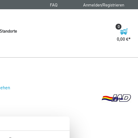
FAQ
Anmelden/Registrieren
0
Standorte
0,00 €
 sehen
/si (1PCK = 4STK) #WD17051