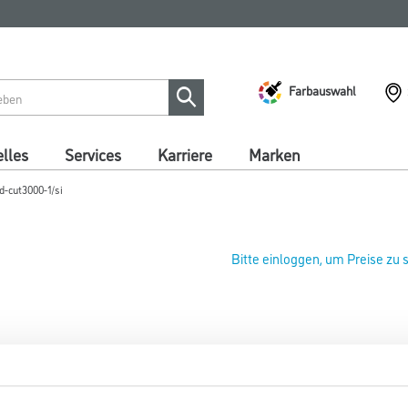
Farbauswahl
lles
Services
Karriere
Marken
-cut3000-1/si
Bitte einloggen, um Preise zu
WD Ersatzdrähte wd-cut3000-1
Art-Nr.:
4086-011905