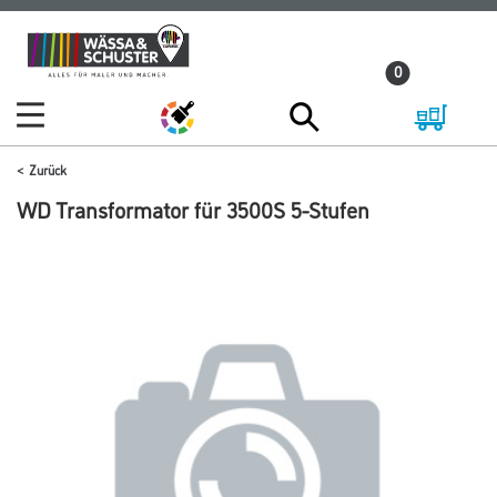
Zum
Zum
Inhalt
Navigationsmenü
0
springen
springen
Zurück
WD Transformator für 3500S 5-Stufen