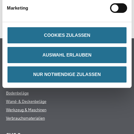
GEFAHRENHINWEISE
Marketing
SPEZIFIKATIONEN
COOKIES ZULASSEN
Online-Shop
AUSWAHL ERLAUBEN
Farbe
WDV-Systeme
NUR NOTWENDIGE ZULASSEN
Trockenbau
Putze- und Spachtelmassen
Bodenbeläge
Wand- & Deckenbeläge
Werkzeug & Maschinen
Verbrauchsmaterialien