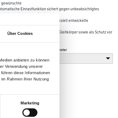
ie gewünschte
tomatische Einrastfunktion sichert gegen unbeabsichtigtes
konstruktion handelt es sich um speziell entwickelte
essprofile. Alle
fkappen versehen. Diese dienen als Gleitkörper sowie als Schutz vor
Über Cookies
Breite in millimeter
 Medien anbieten zu können
hrer Verwendung unserer
 führen diese Informationen
ie im Rahmen Ihrer Nutzung
Marketing