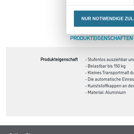
NUR NOTWENDIGE ZU
CURRENT
PRODUKTEIGENSCHAFTEN
TAB:
Produkteigenschaft
- Stufenlos ausziehbar un
- Belastbar bis 150 kg
- Kleines Transportmaß 
- Die automatische Einra
- Kunststoffkappen an den
- Material: Aluminium