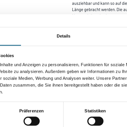
ausziehbar und kann so auf d
Länge gebracht werden. Die au
Herausgleiten des inneren
Auszugselements. Bei der Trag
verwindungssteife Aluminiumpr
Profilenden sind mit Kunststof
Details
Verletzungen.
Länge in Millimeter
Cookies
nhalte und Anzeigen zu personalisieren, Funktionen für soziale
Website zu analysieren. Außerdem geben wir Informationen zu I
Höhe in millimeter
r soziale Medien, Werbung und Analysen weiter. Unsere Partner
 Daten zusammen, die Sie ihnen bereitgestellt haben oder die s
n.
Umrechnungsfaktoren
Präferenzen
Statistiken