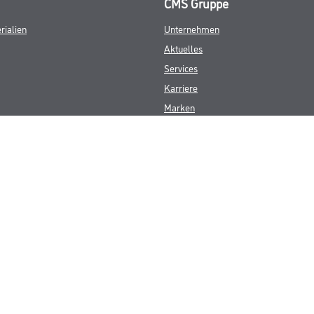
CMS Gruppe
rialien
Unternehmen
Aktuelles
Services
Karriere
Marken
FAQ
© Copyright CMS Dienstleistungs-Gesellschaft
GEWERBLICHE KUNDEN. ALLE ANGEGEBENEN PREISE SIND ZZGL. GESETZL
**Punktestand wird innerhalb mehrerer Wochen aktualisiert.