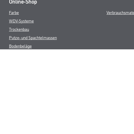
Online-Shop
Farbe
Verbrauchsmate
WDV-Systeme
Trockenbau
Putze- und Spachtelmassen
Bodenbeläge
Wand- & Deckenbeläge
Werkzeug & Maschinen
* NUR FÜR 