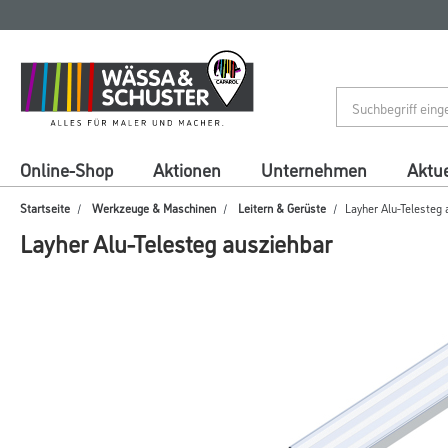
Zum
Zum
Inhalt
Navigationsmenü
springen
springen
Online-Shop
Aktionen
Unternehmen
Aktue
Startseite
Werkzeuge & Maschinen
Leitern & Gerüste
Layher Alu-Telesteg
Layher Alu-Telesteg ausziehbar