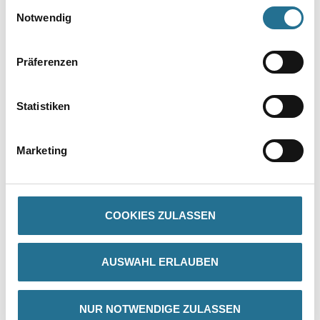
Einwilligungsauswahl
Notwendig
Präferenzen
Statistiken
PRODUKTEIGENSCHAFTEN
Marketing
Produkteigenschaft
- 80mm tiefe, geriffelte Stufen für hohe Trittsicherheit
- Stufen aus massivem Buchenholz und Holme aus hochwertiger
Kiefer
COOKIES ZULASSEN
- Robuste Stahlscharniere mit integriertem Eimerhaken
- Werkzeugtasche am Leiternkopf
AUSWAHL ERLAUBEN
NUR NOTWENDIGE ZULASSEN
ZUSATZINFOS