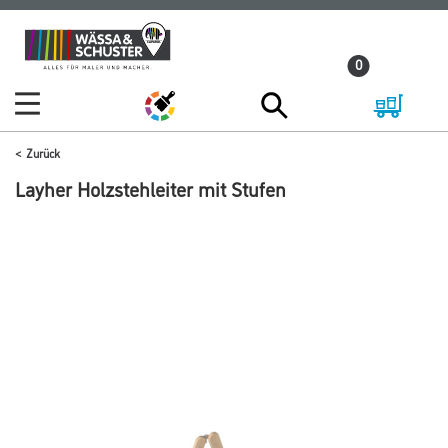
Zum
Zum
Inhalt
Navigationsmenü
0
springen
springen
Zurück
Layher Holzstehleiter mit Stufen