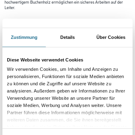
hochwertigem Buchenholz ermöglichen ein sicheres Arbeiten auf der
Leiter.
Länge in Millimeter
Zustimmung
Details
Über Cookies
Breite in millimeter
Diese Webseite verwendet Cookies
Höhe in millimeter
Wir verwenden Cookies, um Inhalte und Anzeigen zu
personalisieren, Funktionen für soziale Medien anbieten
zu können und die Zugriffe auf unsere Website zu
Anzahl Sprossen
analysieren. Außerdem geben wir Informationen zu Ihrer
Verwendung unserer Website an unsere Partner für
soziale Medien, Werbung und Analysen weiter. Unsere
Partner führen diese Informationen möglicherweise mit
weiteren Daten zusammen, die Sie ihnen bereitgestellt
Umrechnungsfaktoren
haben oder die sie im Rahmen Ihrer Nutzung der Dienste
gesammelt haben.