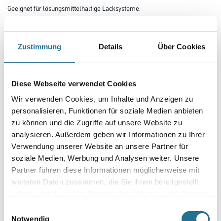
Geeignet für lösungsmittelhaltige Lacksysteme.
Größe
Zustimmung
Details
Über Cookies
Breite in millimeter
Diese Webseite verwendet Cookies
Wir verwenden Cookies, um Inhalte und Anzeigen zu
Stärke in millimeter
personalisieren, Funktionen für soziale Medien anbieten
zu können und die Zugriffe auf unsere Website zu
analysieren. Außerdem geben wir Informationen zu Ihrer
Borsten- / Haar-Länge in mm
Verwendung unserer Website an unsere Partner für
soziale Medien, Werbung und Analysen weiter. Unsere
Partner führen diese Informationen möglicherweise mit
weiteren Daten zusammen, die Sie ihnen bereitgestellt
haben oder die sie im Rahmen Ihrer Nutzung der Dienste
Umrechnungsfaktoren
gesammelt haben.
Einwilligungsauswahl
Notwendig