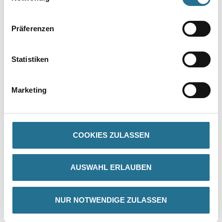
Präferenzen
Statistiken
PRODUKTEIGENSCHAFTEN
Marketing
Produkteigenschaft
- Lackierpinsel
COOKIES ZULASSEN
- Premium
- XII. Stärke
- Schwarze Borsten
- Vollverklebt in roten Kunststoff-Fassungen
AUSWAHL ERLAUBEN
- Rohe Holzstiele
NUR NOTWENDIGE ZULASSEN