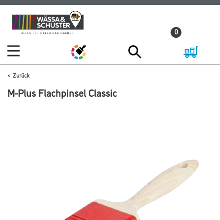
Zum
Zum
Inhalt
Navigationsmenü
0
springen
springen
Zurück
M-Plus Flachpinsel Classic