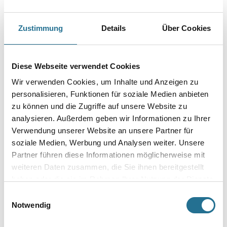
Zustimmung
Details
Über Cookies
PRODUKTEIGENSCHAFTEN
Diese Webseite verwendet Cookies
Produkteigenschaft
Wir verwenden Cookies, um Inhalte und Anzeigen zu
- Plattpinsel
personalisieren, Funktionen für soziale Medien anbieten
- Profi
zu können und die Zugriffe auf unsere Website zu
- Schwarze Borsten
- Flache Holzstiele
analysieren. Außerdem geben wir Informationen zu Ihrer
Verwendung unserer Website an unsere Partner für
soziale Medien, Werbung und Analysen weiter. Unsere
Partner führen diese Informationen möglicherweise mit
weiteren Daten zusammen, die Sie ihnen bereitgestellt
ZUSATZINFOS
haben oder die sie im Rahmen Ihrer Nutzung der Dienste
gesammelt haben.
Einwilligungsauswahl
GEFAHRENHINWEISE
Notwendig
SPEZIFIKATIONEN