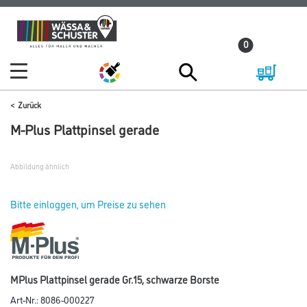
Zum
Zum
Inhalt
Navigationsmenü
0
springen
springen
Zurück
M-Plus Plattpinsel gerade
Abbildung ähnlich
Bitte einloggen, um Preise zu sehen
MPlus Plattpinsel gerade Gr.15, schwarze Borste
Art-Nr.:
8086-000227