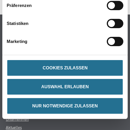
Präferenzen
Online-Shop
Statistiken
Farbe
Marketing
WDV-Systeme
Trockenbau
Putze- und Spachtelmassen
Bodenbeläge
COOKIES ZULASSEN
Wand- & Deckenbeläge
Werkzeug & Maschinen
AUSWAHL ERLAUBEN
Verbrauchsmaterialien
NUR NOTWENDIGE ZULASSEN
CMS Gruppe
Unternehmen
Aktuelles