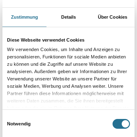
Geeignet für lösungsmittelhaltige Lacksysteme.
Zustimmung
Details
Über Cookies
Größe
Diese Webseite verwendet Cookies
Breite in millimeter
Wir verwenden Cookies, um Inhalte und Anzeigen zu
personalisieren, Funktionen für soziale Medien anbieten
zu können und die Zugriffe auf unsere Website zu
Borsten- / Haar-Länge in mm
analysieren. Außerdem geben wir Informationen zu Ihrer
Verwendung unserer Website an unsere Partner für
soziale Medien, Werbung und Analysen weiter. Unsere
Partner führen diese Informationen möglicherweise mit
Umrechnungsfaktoren
weiteren Daten zusammen, die Sie ihnen bereitgestellt
haben oder die sie im Rahmen Ihrer Nutzung der Dienste
gesammelt haben.
Einwilligungsauswahl
Notwendig