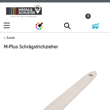
Zum
Zum
Inhalt
Navigationsmenü
0
springen
springen
Zurück
M-Plus Schrägstrichzieher