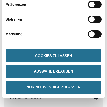
Präferenzen
Statistiken
PRODUKTEIGENSCHAFTEN
Marketing
Produkteigenschaft
- Schrägstrichzieher
- Profi
- Schwarze Kunstfasern
- Schräge rostfreie Bleche
COOKIES ZULASSEN
- Flache Stiele
AUSWAHL ERLAUBEN
ZUSATZINFOS
NUR NOTWENDIGE ZULASSEN
GEFAHRENHINWEISE