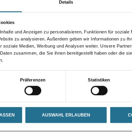
Details
Breite in millimeter
Cookies
nhalte und Anzeigen zu personalisieren, Funktionen für soziale
Umrechnungsfaktoren
Website zu analysieren. Außerdem geben wir Informationen zu I
r soziale Medien, Werbung und Analysen weiter. Unsere Partner
 Daten zusammen, die Sie ihnen bereitgestellt haben oder die s
n.
Präferenzen
Statistiken
ZUSATZINFOS
GEFAHRENHINWEISE
LASSEN
AUSWAHL ERLAUBEN
C