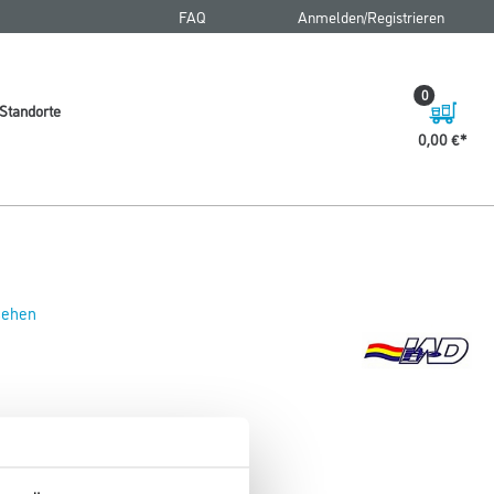
FAQ
Anmelden/Registrieren
0
Standorte
0,00 €
 sehen
rze Synthetic-Mischung