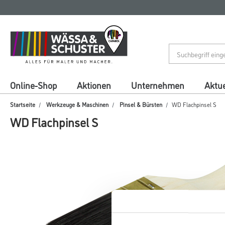
Zum
Zum
Inhalt
Navigationsmenü
springen
springen
Online-Shop
Aktionen
Unternehmen
Aktue
Startseite
Werkzeuge & Maschinen
Pinsel & Bürsten
WD Flachpinsel S
WD Flachpinsel S