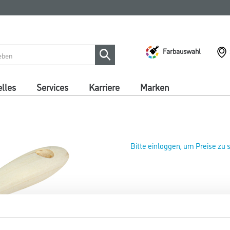
Farbauswahl
lles
Services
Karriere
Marken
Bitte einloggen, um Preise zu
WD Flachpinsel S 25mm schwa
Art-Nr.:
4086-020022