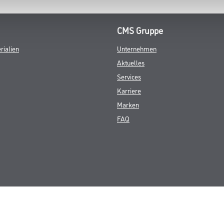
CMS Gruppe
rialien
Unternehmen
Aktuelles
Services
Karriere
Marken
FAQ
© Copyright CMS Dienstleistungs-Gesellschaft
GEWERBLICHE KUNDEN. ALLE ANGEGEBENEN PREISE SIND ZZGL. GESETZL