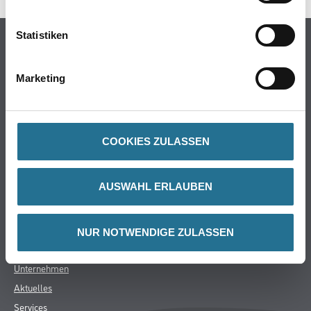
Statistiken
Online-Shop
Farbe
Marketing
WDV-Systeme
Trockenbau
Putze- und Spachtelmassen
COOKIES ZULASSEN
Bodenbeläge
Wand- & Deckenbeläge
Werkzeug & Maschinen
AUSWAHL ERLAUBEN
Verbrauchsmaterialien
NUR NOTWENDIGE ZULASSEN
CMS Gruppe
Unternehmen
Aktuelles
Services