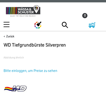
Zum
Zum
Inhalt
Navigationsmenü
0
springen
springen
Zurück
WD Tiefgrundbürste Silverpren
Abbildung ähnlich
Bitte einloggen, um Preise zu sehen