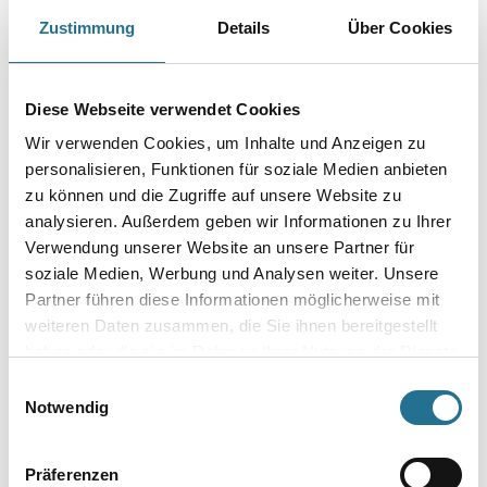
Zustimmung
Details
Über Cookies
PRODUKTEIGENSCHAFTEN
Produkteigenschaft
Diese Webseite verwendet Cookies
- Silverprenfasern
Wir verwenden Cookies, um Inhalte und Anzeigen zu
- Gestanzt
personalisieren, Funktionen für soziale Medien anbieten
- Lösungsmittelbeständig
- Tiefgrundbeständig
zu können und die Zugriffe auf unsere Website zu
- Kunststoffkörper
analysieren. Außerdem geben wir Informationen zu Ihrer
- Kunststoffgriff
Verwendung unserer Website an unsere Partner für
soziale Medien, Werbung und Analysen weiter. Unsere
Partner führen diese Informationen möglicherweise mit
weiteren Daten zusammen, die Sie ihnen bereitgestellt
ZUSATZINFOS
haben oder die sie im Rahmen Ihrer Nutzung der Dienste
gesammelt haben.
Einwilligungsauswahl
GEFAHRENHINWEISE
Notwendig
SPEZIFIKATIONEN
Präferenzen