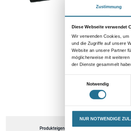
Zustimmung
Diese Webseite verwendet 
Wir verwenden Cookies, um I
und die Zugriffe auf unsere 
Website an unsere Partner fü
möglicherweise mit weiteren
der Dienste gesammelt habe
Einwilligungsauswahl
Notwendig
CURRENT
PRODUKTEIGENSCHAFTEN
TAB:
NUR NOTWENDIGE ZU
Produkteigenschaft
- Dreikant-Beschneidepin