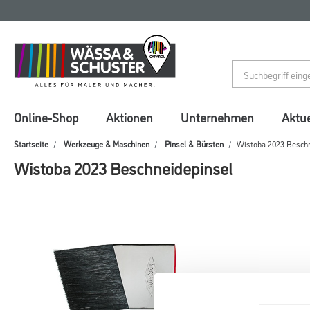
Zum
Zum
Inhalt
Navigationsmenü
springen
springen
Online-Shop
Aktionen
Unternehmen
Aktue
Startseite
Werkzeuge & Maschinen
Pinsel & Bürsten
Wistoba 2023 Beschn
Wistoba 2023 Beschneidepinsel