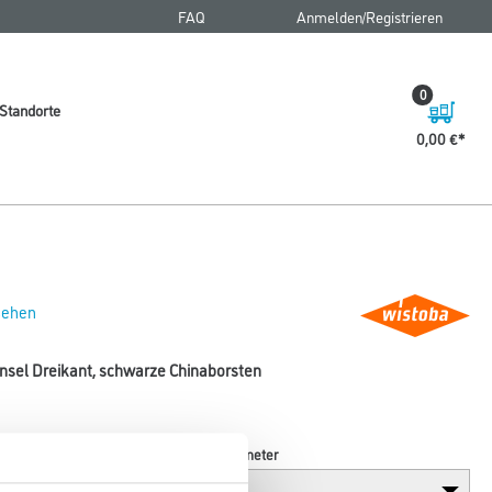
FAQ
Anmelden/Registrieren
0
Standorte
0,00 €
 sehen
nsel Dreikant, schwarze Chinaborsten
Breite in millimeter