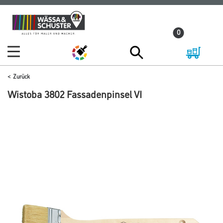
Zum
Zum
Inhalt
Navigationsmenü
0
springen
springen
Zurück
Wistoba 3802 Fassadenpinsel VI