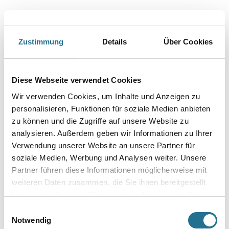
Größe
Zustimmung
Details
Über Cookies
Breite in millimeter
Diese Webseite verwendet Cookies
Wir verwenden Cookies, um Inhalte und Anzeigen zu
Stärke in millimeter
personalisieren, Funktionen für soziale Medien anbieten
zu können und die Zugriffe auf unsere Website zu
analysieren. Außerdem geben wir Informationen zu Ihrer
Borsten- / Haar-Länge in mm
Verwendung unserer Website an unsere Partner für
soziale Medien, Werbung und Analysen weiter. Unsere
Partner führen diese Informationen möglicherweise mit
weiteren Daten zusammen, die Sie ihnen bereitgestellt
haben oder die sie im Rahmen Ihrer Nutzung der Dienste
Umrechnungsfaktoren
gesammelt haben.
Einwilligungsauswahl
Notwendig