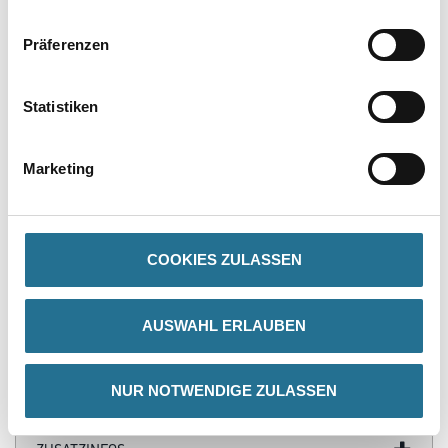
Präferenzen
Statistiken
PRODUKTEIGENSCHAFTEN
Marketing
Produkteigenschaft
- Fassadenpinsel
- Standard
COOKIES ZULASSEN
- Abgewinkelt
- VI. Stärke
- Besonders zum Beschneiden geeignet
- Helle Borsten
AUSWAHL ERLAUBEN
- 35cm Holzstiele
NUR NOTWENDIGE ZULASSEN