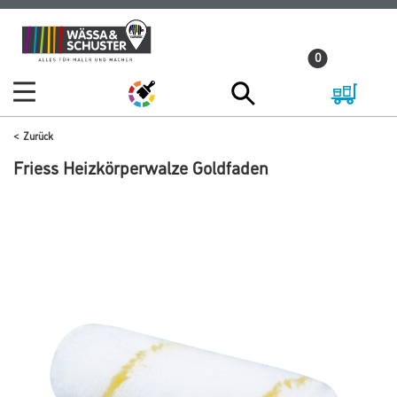
Zum
Zum
Inhalt
Navigationsmenü
0
springen
springen
Zurück
Friess Heizkörperwalze Goldfaden