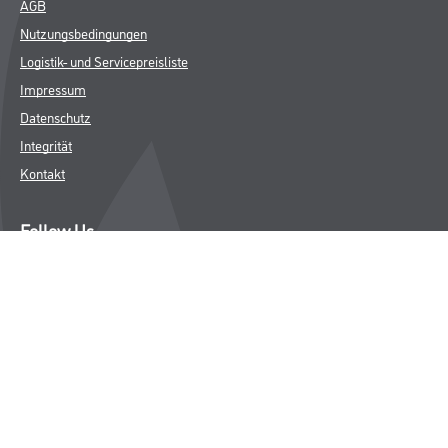
AGB
Nutzungsbedingungen
Logistik- und Servicepreisliste
Impressum
Datenschutz
Integrität
Kontakt
Follow Us
© Copyright CMS Dienstleistungs-Gesellschaft
* NUR FÜR GEWERBLICHE KUNDEN. ALLE ANGEGEBENEN PREISE
SIND ZZGL. GESETZLICHER MWST.
**Punktestand wird innerhalb mehrerer Wochen aktualisiert.