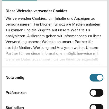
Breite in millimeter
Diese Webseite verwendet Cookies
Wir verwenden Cookies, um Inhalte und Anzeigen zu
personalisieren, Funktionen für soziale Medien anbieten
zu können und die Zugriffe auf unsere Website zu
analysieren. Außerdem geben wir Informationen zu Ihrer
Umrechnungsfaktoren
Verwendung unserer Website an unsere Partner für
soziale Medien, Werbung und Analysen weiter. Unsere
Partner führen diese Informationen möglicherweise mit
weiteren Daten zusammen, die Sie ihnen bereitgestellt
haben oder die sie im Rahmen Ihrer Nutzung der Dienste
gesammelt haben.
Einwilligungsauswahl
Notwendig
PRODUKTEIGENSCHAFTEN
Präferenzen
Produkteigenschaft
Statistiken