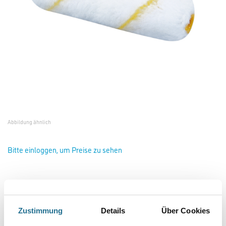
Abbildung ähnlich
Bitte einloggen, um Preise zu sehen
Friess Heizkörperwalze Goldfaden 15cm / 12mm #F6115340
Art-Nr.:
4040-000679
Zustimmung
Details
Über Cookies
Geeignet für leicht füllende, hoch deckende Dispersionsfarben auf glatten
Untergründen im Außen- und Innenbereich.