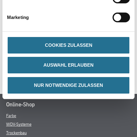
- 100 % texturiertes Polyamid-Endlosgarn
- Lösemittelbeständig
- Walzenkern D=15mm
Marketing
COOKIES ZULASSEN
ZUSATZINFOS
GEFAHRENHINWEISE
AUSWAHL ERLAUBEN
SPEZIFIKATIONEN
NUR NOTWENDIGE ZULASSEN
Online-Shop
Farbe
WDV-Systeme
Trockenbau