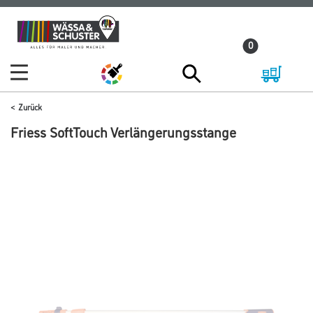
Zum
Zum
Inhalt
Navigationsmenü
0
springen
springen
Zurück
Friess SoftTouch Verlängerungsstange