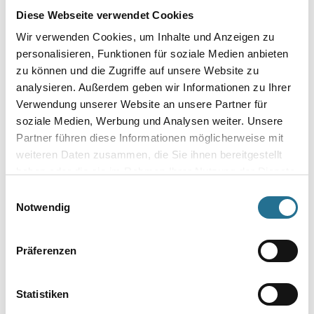
Diese Webseite verwendet Cookies
Wir verwenden Cookies, um Inhalte und Anzeigen zu
personalisieren, Funktionen für soziale Medien anbieten
zu können und die Zugriffe auf unsere Website zu
Umrechnungsfaktoren
analysieren. Außerdem geben wir Informationen zu Ihrer
Verwendung unserer Website an unsere Partner für
soziale Medien, Werbung und Analysen weiter. Unsere
Partner führen diese Informationen möglicherweise mit
weiteren Daten zusammen, die Sie ihnen bereitgestellt
haben oder die sie im Rahmen Ihrer Nutzung der Dienste
gesammelt haben.
Einwilligungsauswahl
Notwendig
PRODUKTEIGENSCHAFTEN
Präferenzen
Produkteigenschaft
- Dickwandiges, geriffeltes Aluminiumrohr
Statistiken
- Eloxiert
- SoftTouch-Griff für ermüdungsfreies Arbeiten