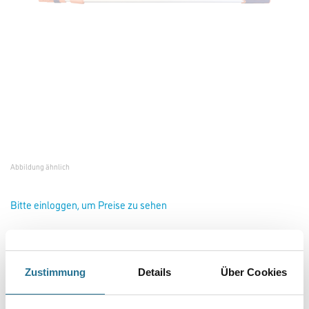
Abbildung ähnlich
Bitte einloggen, um Preise zu sehen
Friess SoftTouch Verlängerungsstange 60-100cm #F71000291
Zustimmung
Details
Über Cookies
Art-Nr.:
4040-002833
Größe