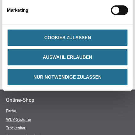
- Mit Gewindeeinsatz
- Mit Klick-System zur festen Arretierung des Farbrollers
Marketing
COOKIES ZULASSEN
ZUSATZINFOS
GEFAHRENHINWEISE
AUSWAHL ERLAUBEN
SPEZIFIKATIONEN
NUR NOTWENDIGE ZULASSEN
Online-Shop
Farbe
WDV-Systeme
Trockenbau