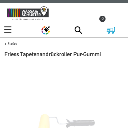
Zum
Zum
Inhalt
Navigationsmenü
0
springen
springen
Zurück
Friess Tapetenandrückroller Pur-Gummi