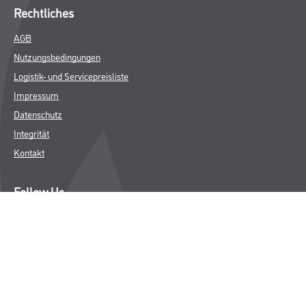
Rechtliches
AGB
Nutzungsbedingungen
Logistik- und Servicepreisliste
Impressum
Datenschutz
Integrität
Kontakt
Follow Us
© Copyright CMS Dienstleistungs-Gesellschaft
* NUR FÜR GEWERBLICHE KUNDEN. ALLE ANGEGEBENEN PREISE
SIND ZZGL. GESETZLICHER MWST.
**Punktestand wird innerhalb mehrerer Wochen aktualisiert.