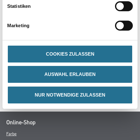
Statistiken
Produkteigenschaft
- Elastische Walze aus PUR-Gummi
- Mit einem 8mm Steckbügel
Marketing
- Griff aus Kunststoff
COOKIES ZULASSEN
ZUSATZINFOS
AUSWAHL ERLAUBEN
GEFAHRENHINWEISE
SPEZIFIKATIONEN
NUR NOTWENDIGE ZULASSEN
Online-Shop
Farbe