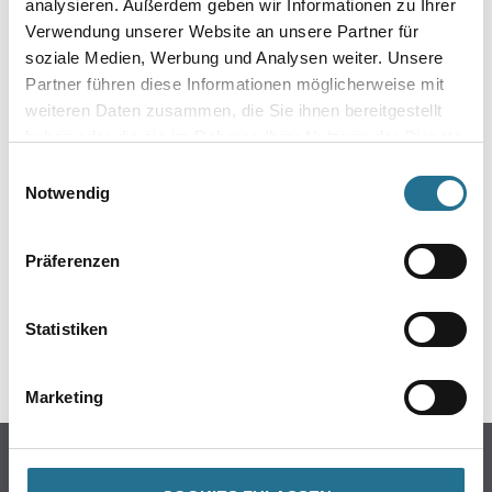
analysieren. Außerdem geben wir Informationen zu Ihrer
Verwendung unserer Website an unsere Partner für
soziale Medien, Werbung und Analysen weiter. Unsere
Partner führen diese Informationen möglicherweise mit
weiteren Daten zusammen, die Sie ihnen bereitgestellt
haben oder die sie im Rahmen Ihrer Nutzung der Dienste
gesammelt haben.
Einwilligungsauswahl
ZUSATZINFOS
Notwendig
EAN
Präferenzen
4016176005318
Statistiken
GEFAHRENHINWEISE
Marketing
Online-Shop