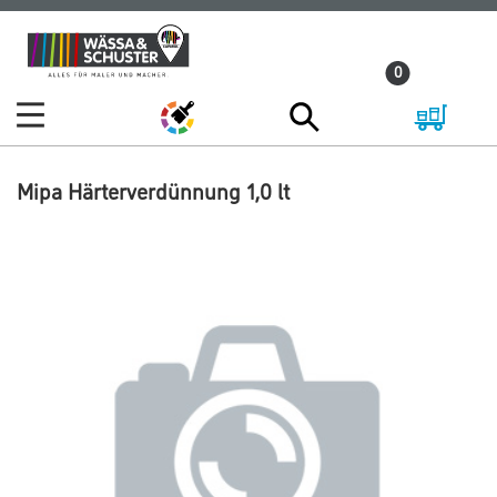
Zum
Zum
Inhalt
Navigationsmenü
0
springen
springen
Mipa Härterverdünnung 1,0 lt