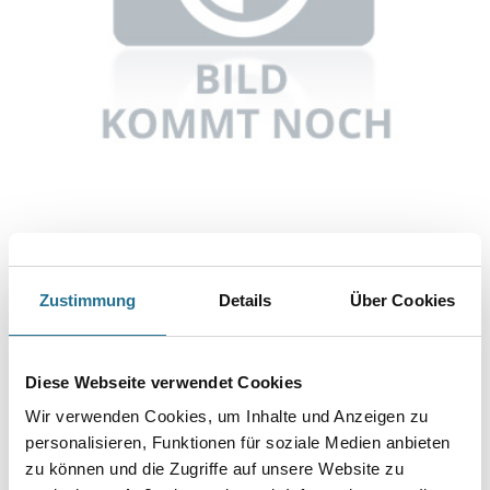
Abbildung ähnlich
Zustimmung
Details
Über Cookies
Bitte einloggen, um Preise zu sehen
Mipa Härterverdünnung 1,0 lt
Diese Webseite verwendet Cookies
Art-Nr.:
1115-000612
Wir verwenden Cookies, um Inhalte und Anzeigen zu
Umrechnungsfaktoren
personalisieren, Funktionen für soziale Medien anbieten
zu können und die Zugriffe auf unsere Website zu