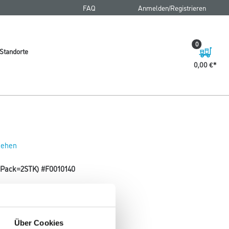
FAQ
Anmelden/Registrieren
0
Standorte
0,00 €
 sehen
 (Pack=2STK) #F0010140
Über Cookies