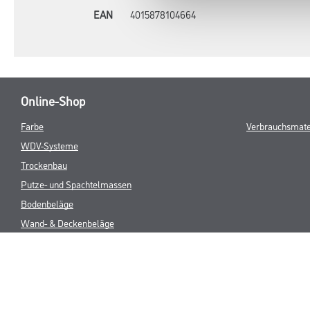
EAN
4015878104664
Online-Shop
Farbe
Verbrauchsmate
WDV-Systeme
Trockenbau
Putze- und Spachtelmassen
Bodenbeläge
Wand- & Deckenbeläge
Werkzeug & Maschinen