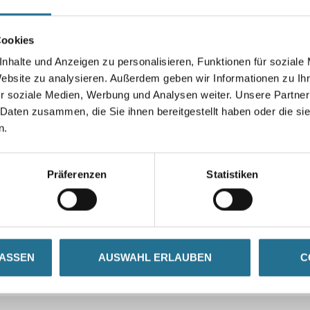
Cookies
nhalte und Anzeigen zu personalisieren, Funktionen für soziale
Website zu analysieren. Außerdem geben wir Informationen zu I
r soziale Medien, Werbung und Analysen weiter. Unsere Partner
 Daten zusammen, die Sie ihnen bereitgestellt haben oder die s
n.
Präferenzen
Statistiken
LASSEN
AUSWAHL ERLAUBEN
C
CURRENT
ZUSATZINFOS
GEFAHRENHINWEISE
TAB: