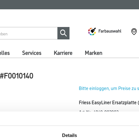
Farbauswahl
lles
Services
Karriere
Marken
) #F0010140
Bitte einloggen, um Preise zu
Friess EasyLiner Ersatzplatte
Art-Nr.:
4040-002902
Umrechnungsfaktoren
Details