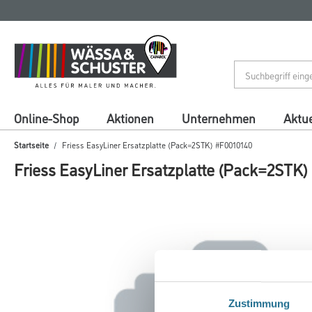
Zum
Zum
Inhalt
Navigationsmenü
springen
springen
Online-Shop
Aktionen
Unternehmen
Aktue
Startseite
Friess EasyLiner Ersatzplatte (Pack=2STK) #F0010140
Friess EasyLiner Ersatzplatte (Pack=2STK
Zustimmung