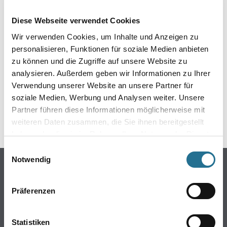
EIN KLEINER ZWISCHENFALL
Diese Webseite verwendet Cookies
IST AUFGETRETEN
Wir verwenden Cookies, um Inhalte und Anzeigen zu
personalisieren, Funktionen für soziale Medien anbieten
Keine Sorge, wir pinseln schon an der Lösung und
zu können und die Zugriffe auf unsere Website zu
werden das Problem so schnell wie möglich beheben.
analysieren. Außerdem geben wir Informationen zu Ihrer
Erkunden Sie in der Zwischenzeit unseren Online-Shop
und lassen Sie sich inspirieren.
Verwendung unserer Website an unsere Partner für
soziale Medien, Werbung und Analysen weiter. Unsere
ZURÜCK ZUM ONLINE-SHOP
Partner führen diese Informationen möglicherweise mit
weiteren Daten zusammen, die Sie ihnen bereitgestellt
haben oder die sie im Rahmen Ihrer Nutzung der Dienste
gesammelt haben.
Einwilligungsauswahl
Notwendig
Online-Shop
Farbe
Präferenzen
WDV-Systeme
Trockenbau
Statistiken
Putze- und Spachtelmassen