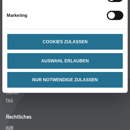
Bodenbeläge
Wand- & Deckenbeläge
Marketing
Werkzeug & Maschinen
Verbrauchsmaterialien
COOKIES ZULASSEN
CMS Gruppe
Unternehmen
AUSWAHL ERLAUBEN
Aktuelles
Services
NUR NOTWENDIGE ZULASSEN
Karriere
Marken
FAQ
Rechtliches
AGB