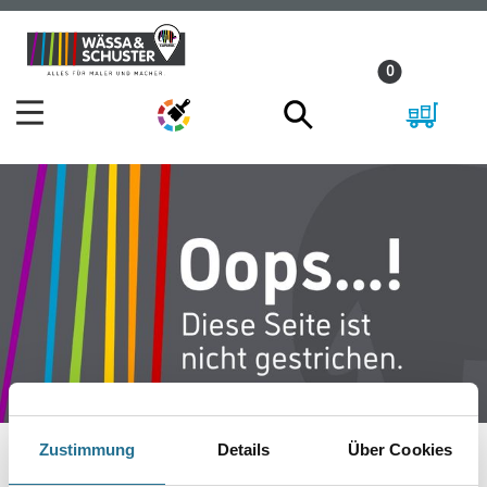
Zum
Zum
Inhalt
Navigationsmenü
0
springen
springen
Zustimmung
Details
Über Cookies