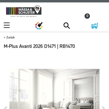
Zum
Zum
Inhalt
Navigationsmenü
0
springen
springen
Zurück
M-Plus Avanti 2026 D1471 | RB1470