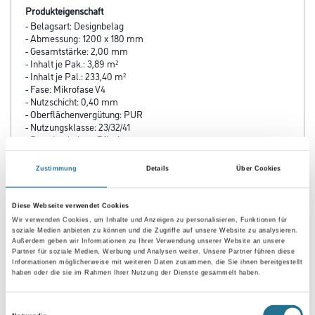
Produkteigenschaft
- Belagsart: Designbelag
- Abmessung: 1200 x 180 mm
- Gesamtstärke: 2,00 mm
- Inhalt je Pak.: 3,89 m²
- Inhalt je Pal.: 233,40 m²
- Fase: Mikrofase V4
- Nutzschicht: 0,40 mm
- Oberflächenvergütung: PUR
- Nutzungsklasse: 23/32/41
- Brandverhalten: Bfl-s1
- Rutschhemmung: R 9
- Trittschalldämmung: 4 dB
Zustimmung
Details
Über Cookies
- Fußbodenheizung: geeignet, max. 27 °C
Diese Webseite verwendet Cookies
Wir verwenden Cookies, um Inhalte und Anzeigen zu personalisieren, Funktionen für
soziale Medien anbieten zu können und die Zugriffe auf unsere Website zu analysieren.
Außerdem geben wir Informationen zu Ihrer Verwendung unserer Website an unsere
ZUSATZINFOS
Partner für soziale Medien, Werbung und Analysen weiter. Unsere Partner führen diese
Informationen möglicherweise mit weiteren Daten zusammen, die Sie ihnen bereitgestellt
haben oder die sie im Rahmen Ihrer Nutzung der Dienste gesammelt haben.
GEFAHRENHINWEISE
Einwilligungsauswahl