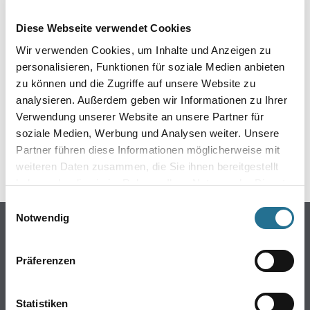
EIN KLEINER ZWISCHENFALL
Diese Webseite verwendet Cookies
IST AUFGETRETEN
Wir verwenden Cookies, um Inhalte und Anzeigen zu
personalisieren, Funktionen für soziale Medien anbieten
Keine Sorge, wir pinseln schon an der Lösung und
zu können und die Zugriffe auf unsere Website zu
werden das Problem so schnell wie möglich beheben.
analysieren. Außerdem geben wir Informationen zu Ihrer
Erkunden Sie in der Zwischenzeit unseren Online-Shop
und lassen Sie sich inspirieren.
Verwendung unserer Website an unsere Partner für
soziale Medien, Werbung und Analysen weiter. Unsere
ZURÜCK ZUM ONLINE-SHOP
Partner führen diese Informationen möglicherweise mit
weiteren Daten zusammen, die Sie ihnen bereitgestellt
haben oder die sie im Rahmen Ihrer Nutzung der Dienste
gesammelt haben.
Einwilligungsauswahl
Notwendig
Online-Shop
Farbe
Präferenzen
WDV-Systeme
Trockenbau
Statistiken
Putze- und Spachtelmassen