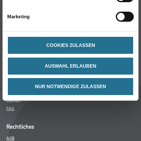
Bodenbeläge
Wand- & Deckenbeläge
Marketing
Werkzeug & Maschinen
Verbrauchsmaterialien
COOKIES ZULASSEN
CMS Gruppe
Unternehmen
AUSWAHL ERLAUBEN
Aktuelles
Services
NUR NOTWENDIGE ZULASSEN
Karriere
Marken
FAQ
Rechtliches
AGB