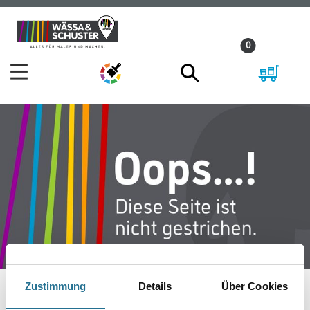
Zum
Zum
Inhalt
Navigationsmenü
0
springen
springen
Zustimmung
Details
Über Cookies