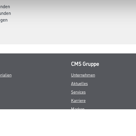
tunden
tunden
agen
CMS Gruppe
rialien
Unternehmen
Aktuelles
Services
Karriere
Marken
FAQ