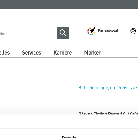
Farbauswahl
lles
Services
Karriere
Marken
Bitte einloggen, um Preise zu
Dörken Tinting Paste 1,0 lt Gr
Art-Nr.:
1035-003037
Farbtonbezeichnung
Details