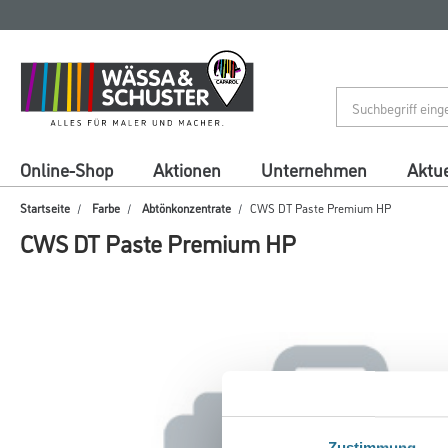
Zum
Zum
Inhalt
Navigationsmenü
springen
springen
Online-Shop
Aktionen
Unternehmen
Aktue
Startseite
Farbe
Abtönkonzentrate
CWS DT Paste Premium HP
CWS DT Paste Premium HP
Zustimmung