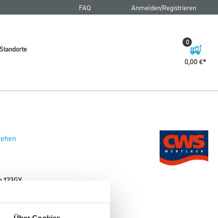
FAQ
Anmelden/Registrieren
0
Standorte
0,00 €
 sehen
ün 123GY
Gebinde
Über Cookies