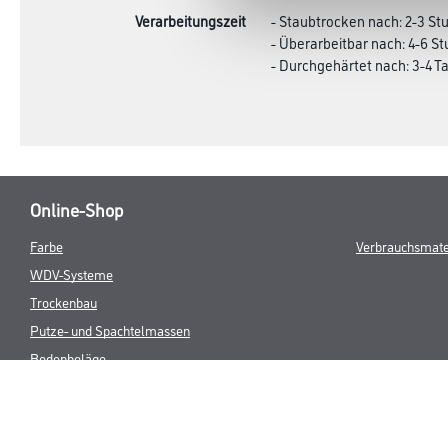
Verarbeitungszeit
- Staubtrocken nach: 2-3 S
- Überarbeitbar nach: 4-6 S
- Durchgehärtet nach: 3-4 T
Online-Shop
Farbe
Verbrauchsmate
WDV-Systeme
Trockenbau
Putze- und Spachtelmassen
Bodenbeläge
Wand- & Deckenbeläge
Werkzeug & Maschinen